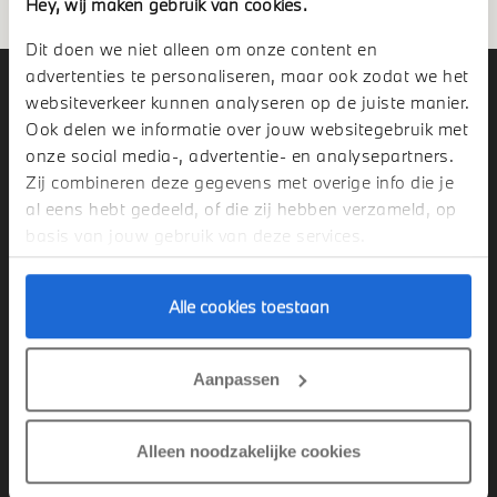
Hey, wij maken gebruik van cookies.
Dit doen we niet alleen om onze content en
advertenties te personaliseren, maar ook zodat we het
OVER DE MAASSCHE
websiteverkeer kunnen analyseren op de juiste manier.
Ook delen we informatie over jouw websitegebruik met
onze social media-, advertentie- en analysepartners.
Zij combineren deze gegevens met overige info die je
Over De Maassche BMW
al eens hebt gedeeld, of die zij hebben verzameld, op
basis van jouw gebruik van deze services.
Sales
Alle cookies toestaan
Aftersales
Aanpassen
Duurzaamheid
Alleen noodzakelijke cookies