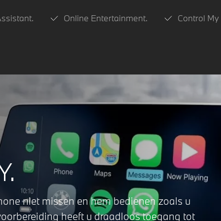
Assistant.
Online Entertainment.
Control My
Y.
Phone niet missen en hem bedienen zoals u
orbereiding heeft u draadloos toegang tot