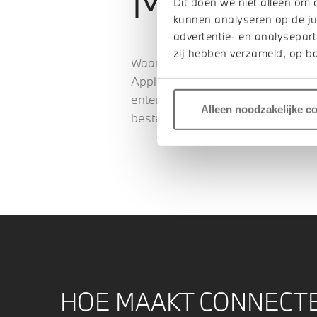
Dit doen we niet alleen om 
kunnen analyseren op de ju
advertentie- en analysepart
zij hebben verzameld, op ba
Waarom compromissen sluiten als 
Apple CarPlay® heeft u tijdens he
entertainment wilt, dan zorgt Co
Alleen noodzakelijke c
beste muziek.
HOE MAAKT CONNECTED