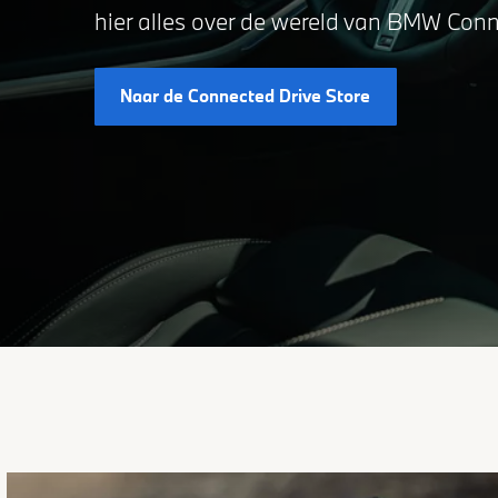
hier alles over de wereld van BMW Conn
BMW i5 Touring
BMW M4 Coupé
BMW X4
BM
BM
BM
BMW i7
BMW M4 Cabrio
BM
BM
Naar de Connected Drive Store
BMW M5 Sedan
BM
BMW M5 Touring
BM
BMW M8 Cabrio