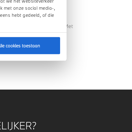
dat we het websiteverkeer
k met onze social media-,
 eens hebt gedeeld, of die
ifestyle die u gewend bent. Met
ne, en als u nog meer
 of Napster onderweg voor de
lle cookies toestaan
LIJKER?