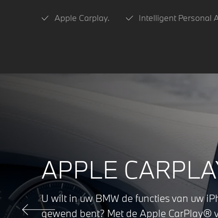
Apple Carplay.
Intelligent Personal 
APPLE CARPLA
U wilt in uw BMW de functies van uw i
gewend bent? Met de Apple CarPlay® vo