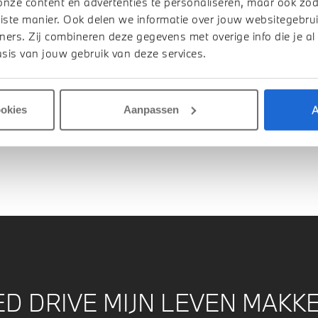
onze content en advertenties te personaliseren, maar ook zo
iste manier. Ook delen we informatie over jouw websitegebrui
ners. Zij combineren deze gegevens met overige info die je al
sis van jouw gebruik van deze services.
u onderweg bent? Geniet ook in uw BMW van de digitale l
t rijden toegang tot de belangrijkste functies van uw iPho
nnected Music met meer dan 30 miljoen songs van Deezer
A
ookies
Aanpassen
 DRIVE MIJN LEVEN MAKKE