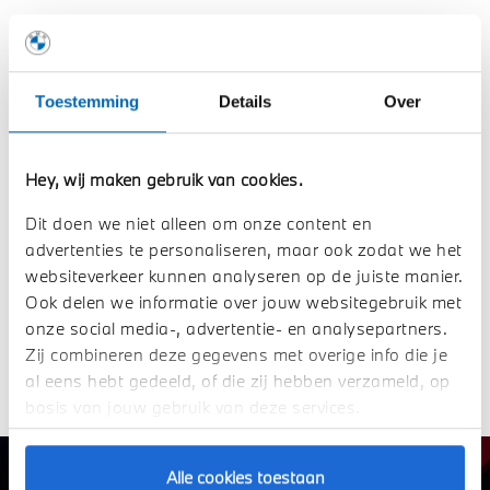
Iconische voorkant.
De voorzijde geeft een moderne interpretatie aan de
Toestemming
Details
Over
kenmerkende BMW Sharknose en benadrukt het krachtige
karakter van de auto. Opvallende designelementen zoals
de trimaran-bumpers, de op de autosport geïnspireerde
Hey, wij maken gebruik van cookies.
frontsplitter en de M Yellow Lights zorgen voor een
onmiskenbare uitstraling. Tegelijkertijd draagt de V-vormige
Dit doen we niet alleen om onze content en
luchtuitlaat op de motorkap bij aan de efficiënte koeling van
advertenties te personaliseren, maar ook zodat we het
de volledig elektrische aandrijving.
websiteverkeer kunnen analyseren op de juiste manier.
Ook delen we informatie over jouw websitegebruik met
De achterkant in detail.
onze social media-, advertentie- en analysepartners.
Zij combineren deze gegevens met overige info die je
Precisie in elke lijn.
al eens hebt gedeeld, of die zij hebben verzameld, op
basis van jouw gebruik van deze services.
Alle cookies toestaan