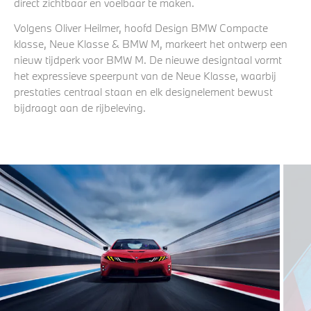
direct zichtbaar en voelbaar te maken.
Volgens Oliver Heilmer, hoofd Design BMW Compacte
klasse, Neue Klasse & BMW M, markeert het ontwerp een
nieuw tijdperk voor BMW M. De nieuwe designtaal vormt
het expressieve speerpunt van de Neue Klasse, waarbij
prestaties centraal staan en elk designelement bewust
bijdraagt aan de rijbeleving.