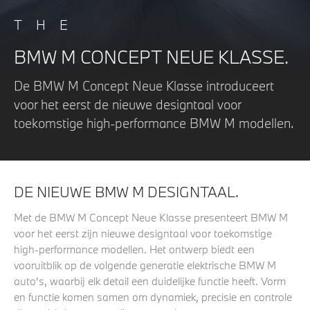
THE
BMW M CONCEPT NEUE KLASSE.
De BMW M Concept Neue Klasse introduceert
voor het eerst de nieuwe designtaal voor
toekomstige high-performance BMW M modellen.
DE NIEUWE BMW M DESIGNTAAL.
Met de BMW M Concept Neue Klasse presenteert BMW M
voor het eerst zijn nieuwe designtaal voor toekomstige
high-performance modellen. Het ontwerp biedt een
vooruitblik op de volgende generatie elektrische BMW M
auto's, waarbij elk detail een duidelijke functie heeft. Vorm
en functie komen samen om dynamiek, precisie en controle