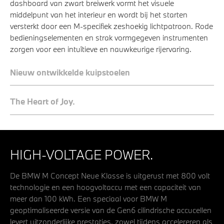
dashboard van zwart breiwerk vormt het visuele
middelpunt van het interieur en wordt bij het starten
versterkt door een M-specifiek zeshoekig lichtpatroon. Rode
bedieningselementen en strak vormgegeven instrumenten
zorgen voor een intuïtieve en nauwkeurige rijervaring.
Nieuw ontwikkelde kuipstoelen
The Heart of Joy.
HIGH-VOLTAGE POWER.
De BMW M Concept Neue Klasse is uitgerust met 800 volt
technologie en een hoogvoltaccu met een capaciteit van
meer dan 100 kWh. Een speciaal voor BMW M
geoptimaliseerde versie van de Gen6 cilindrische accucellen
levert uitzonderlijke prestaties, zowel tijdens accelereren als