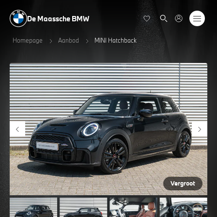
De Maassche BMW
Homepage
Aanbod
MINI Hatchback
Vergroot