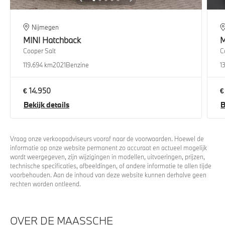
Nijmegen
MINI
Hatchback
M
Cooper Salt
C
119.694 km
2021
Benzine
1
€ 14.950
€
Bekijk details
B
Vraag onze verkoopadviseurs vooraf naar de voorwaarden. Hoewel de
informatie op onze website permanent zo accuraat en actueel mogelijk
wordt weergegeven, zijn wijzigingen in modellen, uitvoeringen, prijzen,
technische specificaties, afbeeldingen, of andere informatie te allen tijde
voorbehouden. Aan de inhoud van deze website kunnen derhalve geen
rechten worden ontleend.
OVER DE MAASSCHE