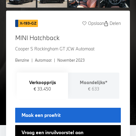
Opslaan
Delen
X-193-GZ
MINI Hatchback
Cooper S Rockingham GT JCW Automaat
Benzine
|
Automaat
|
November 2023
Verkoopprijs
Maandelijks*
€ 33.450
€ 633
Maak een proefrit
Vraag een inruilvoorstel aan