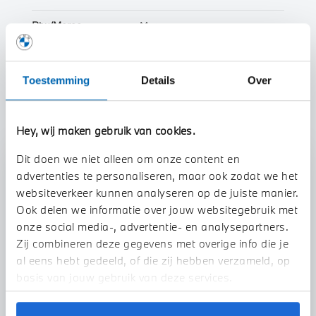
Btw/Marge
Marge
Toon alle eigenschappen
Toestemming
Details
Over
Hey, wij maken gebruik van cookies.
Dit doen we niet alleen om onze content en
Stap 1 van 3
advertenties te personaliseren, maar ook zodat we het
Uw auto inruilen?
websiteverkeer kunnen analyseren op de juiste manier.
Ook delen we informatie over jouw websitegebruik met
onze social media-, advertentie- en analysepartners.
Zij combineren deze gegevens met overige info die je
al eens hebt gedeeld, of die zij hebben verzameld, op
basis van jouw gebruik van deze services.