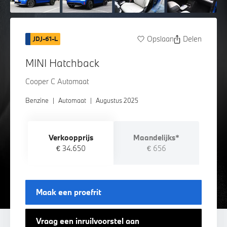
Opslaan
Delen
JDJ-61-L
MINI Hatchback
Cooper C Automaat
Benzine
|
Automaat
|
Augustus 2025
Verkoopprijs
Maandelijks*
€ 34.650
€ 656
Maak een proefrit
Vraag een inruilvoorstel aan