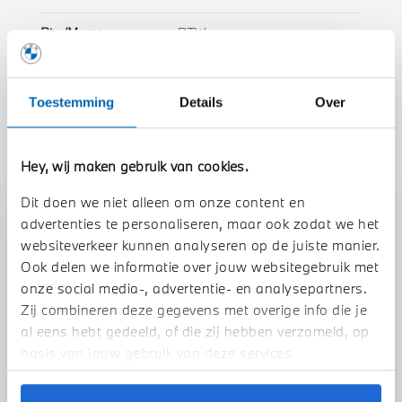
Btw/Marge
BTW
Toon alle eigenschappen
Toestemming
Details
Over
Hey, wij maken gebruik van cookies.
Dit doen we niet alleen om onze content en
Stap 1 van 3
advertenties te personaliseren, maar ook zodat we het
Uw auto inruilen?
websiteverkeer kunnen analyseren op de juiste manier.
Ook delen we informatie over jouw websitegebruik met
onze social media-, advertentie- en analysepartners.
Zij combineren deze gegevens met overige info die je
al eens hebt gedeeld, of die zij hebben verzameld, op
basis van jouw gebruik van deze services.