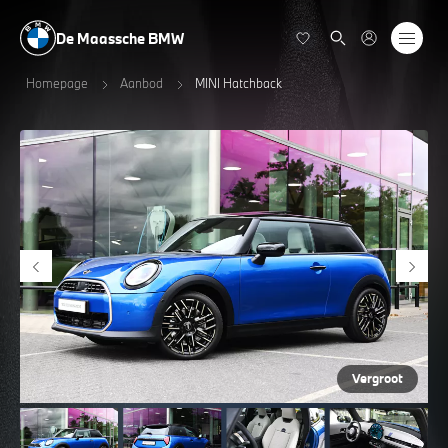
De Maassche BMW
Homepage
Aanbod
MINI Hatchback
Vergroot