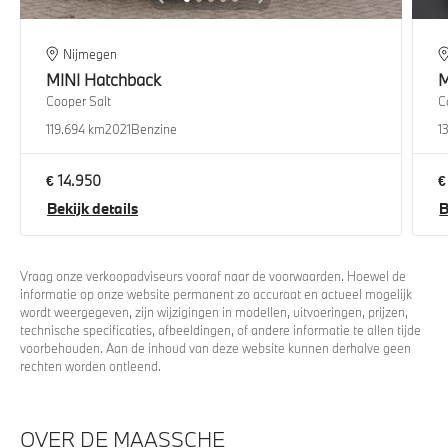
Nijmegen
MINI
Hatchback
M
Cooper Salt
C
119.694 km
2021
Benzine
1
€ 14.950
€
Bekijk details
B
Vraag onze verkoopadviseurs vooraf naar de voorwaarden. Hoewel de
informatie op onze website permanent zo accuraat en actueel mogelijk
wordt weergegeven, zijn wijzigingen in modellen, uitvoeringen, prijzen,
technische specificaties, afbeeldingen, of andere informatie te allen tijde
voorbehouden. Aan de inhoud van deze website kunnen derhalve geen
rechten worden ontleend.
OVER DE MAASSCHE