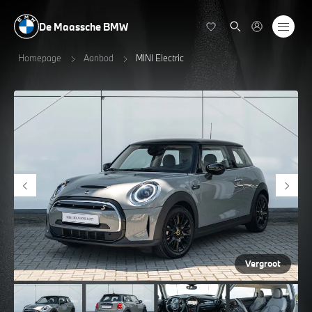
De Maassche BMW
Homepage
Aanbod
MINI Electric
Vergroot