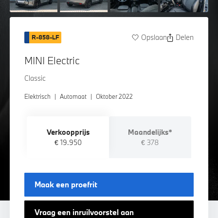
Opslaan
Delen
R-858-LF
MINI Electric
Classic
Elektrisch
|
Automaat
|
Oktober 2022
Verkoopprijs
Maandelijks*
€ 19.950
€ 378
Maak een proefrit
Vraag een inruilvoorstel aan