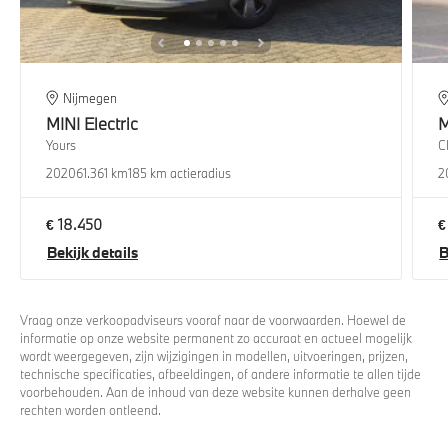
Nijmegen
MINI
Electric
M
Yours
C
2020
61.361 km
185 km actieradius
2
€ 18.450
€
Bekijk details
B
Vraag onze verkoopadviseurs vooraf naar de voorwaarden. Hoewel de
informatie op onze website permanent zo accuraat en actueel mogelijk
wordt weergegeven, zijn wijzigingen in modellen, uitvoeringen, prijzen,
technische specificaties, afbeeldingen, of andere informatie te allen tijde
voorbehouden. Aan de inhoud van deze website kunnen derhalve geen
rechten worden ontleend.