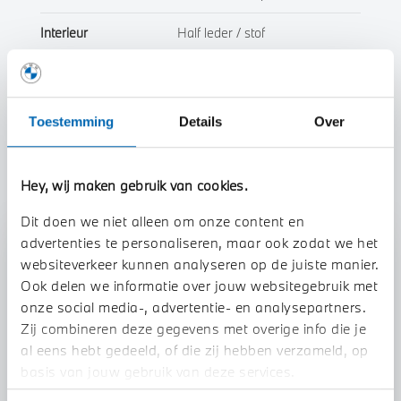
Interieur
Half leder / stof
Btw/Marge
BTW
Toestemming
Details
Over
Toon alle eigenschappen
Hey, wij maken gebruik van cookies.
Dit doen we niet alleen om onze content en
advertenties te personaliseren, maar ook zodat we het
Stap 1 van 3
websiteverkeer kunnen analyseren op de juiste manier.
Uw auto inruilen?
Ook delen we informatie over jouw websitegebruik met
onze social media-, advertentie- en analysepartners.
Zij combineren deze gegevens met overige info die je
al eens hebt gedeeld, of die zij hebben verzameld, op
basis van jouw gebruik van deze services.