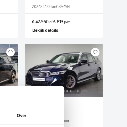
2024
84.122 km
GKV45N
€ 42.950
€ 813
of
p/m
Bekijk details
Eindhoven
BMW
3 Serie
Over
Touring 330e Automaat