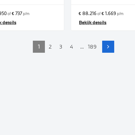
950
€ 737
€ 88.216
€ 1.669
of
p/m
of
p/m
k details
Bekijk details
1
2
3
4
...
189