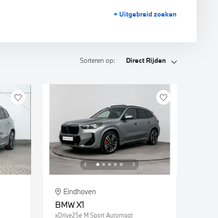
+ Uitgebreid
zoeken
Sorteren op:
Direct Rijden
Eindhoven
BMW
X1
xDrive25e M Sport Automaat