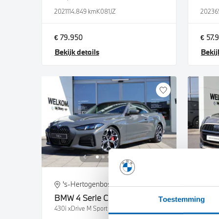
2021
114.849 km
K081JZ
2023
6
€ 79.950
€ 57.
Bekijk details
Bekij
's-Hertogenbosch
's
BMW
4 Serie Cabrio
MINI
Toestemming
430i xDrive M Sport Automaat
S ALL