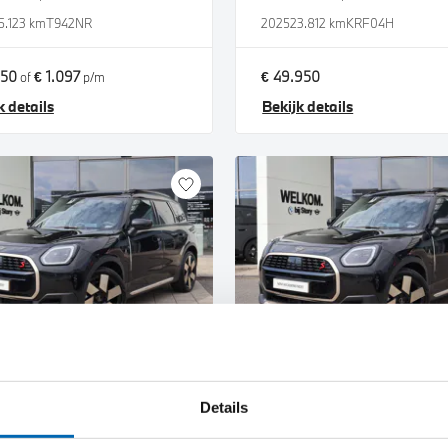
5.123 km
T942NR
2025
23.812 km
KRF04H
950
€ 1.097
€ 49.950
of
p/m
k details
Bekijk details
-Hertogenbosch
's-Hertogenbosch
Countryman
MINI
Countryman
Details
4 Automaat
S ALL4 Automaat