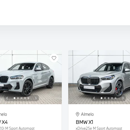
W iX5
W X4M
W XM
W iX
W X5M
W X6M
W XM
melo
Almelo
W
X4
BMW
X1
20i M Sport Automaat
xDrive25e M Sport Automaat