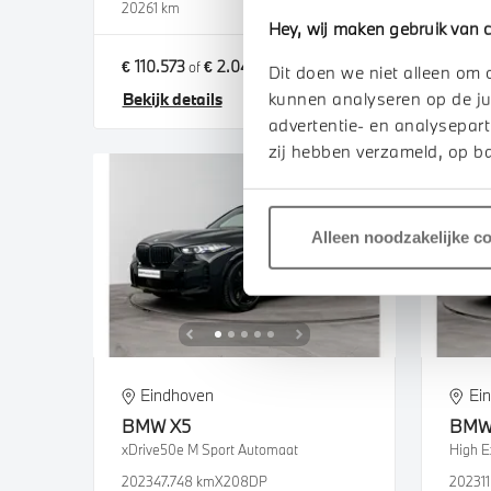
2026
1 km
2025
2
Hey, wij maken gebruik van c
€ 110.573
€ 2.043
€ 51.
of
p/m
Dit doen we niet alleen om 
kunnen analyseren op de ju
Bekijk details
Bekij
advertentie- en analysepart
zij hebben verzameld, op ba
Alleen noodzakelijke c
Eindhoven
Ei
BMW
X5
BM
xDrive50e M Sport Automaat
High E
2023
47.748 km
X208DP
2023
1