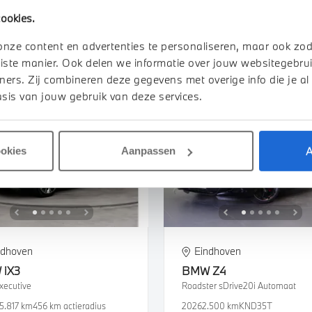
1.666 km
JBD31J
2025
18.894 km
JBD30J
ookies.
950
€ 983
€ 51.950
€ 983
of
p/m
of
p/m
onze content en advertenties te personaliseren, maar ook zo
iste manier. Ook delen we informatie over jouw websitegebrui
k details
Bekijk details
ners. Zij combineren deze gegevens met overige info die je al
sis van jouw gebruik van deze services.
A
ookies
Aanpassen
ndhoven
Eindhoven
W
iX3
BMW
Z4
xecutive
Roadster sDrive20i Automaat
15.817 km
456 km actieradius
2026
2.500 km
KND35T