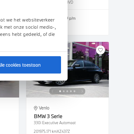
2023
61.098 km
T758VD
€ 36.950
€ 699
of
p/m
dat we het websiteverkeer
k met onze social media-,
Bekijk details
 eens hebt gedeeld, of die
lle cookies toestaan
Venlo
BMW
3 Serie
330i Executive Automaat
2019
75.171 km
XZ437Z