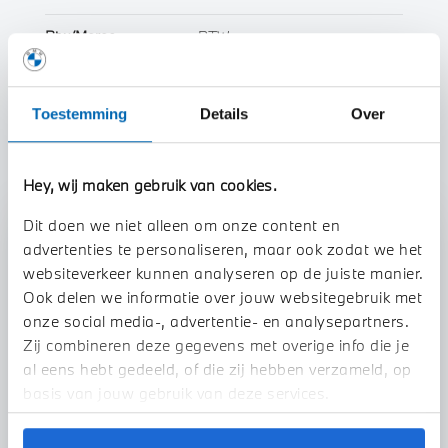
Btw/Marge
BTW
Toon alle eigenschappen
Toestemming
Details
Over
Hey, wij maken gebruik van cookies.
Dit doen we niet alleen om onze content en
Stap 1 van 3
advertenties te personaliseren, maar ook zodat we het
Uw auto inruilen?
websiteverkeer kunnen analyseren op de juiste manier.
Ook delen we informatie over jouw websitegebruik met
onze social media-, advertentie- en analysepartners.
Zij combineren deze gegevens met overige info die je
al eens hebt gedeeld, of die zij hebben verzameld, op
basis van jouw gebruik van deze services.