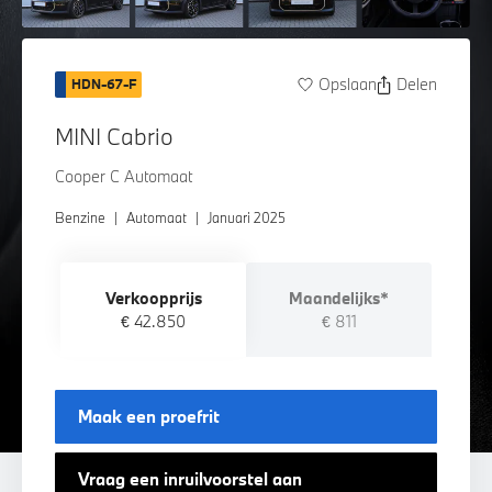
Opslaan
Delen
HDN-67-F
MINI Cabrio
Cooper C Automaat
Benzine
|
Automaat
|
Januari 2025
Verkoopprijs
Maandelijks*
€ 42.850
€ 811
Maak een proefrit
Vraag een inruilvoorstel aan