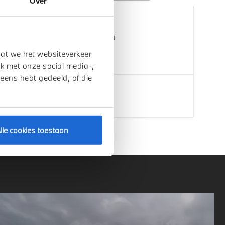
Over
Eindhoven
MINI
Aceman
E
dat we het websiteverkeer
2026
1 km
k met onze social media-,
 eens hebt gedeeld, of die
€ 38.079
Bekijk details
lle cookies toestaan