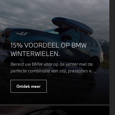
15% VOORDEEL OP BMW
WINTERWIELEN.
Bereid uw BMW voor op de winter met de
perfecte combinatie van stijl, prestaties en
veiligheid. Of u nu kiest voor een sportieve
of elegante look, onze winterwielen zijn
Ontdek meer
ontworpen om uw rijervaring te
optimaliseren, zelfs in de meest
uitdagende weersomstandigheden.
Profiteer nu van
15% voordeel.