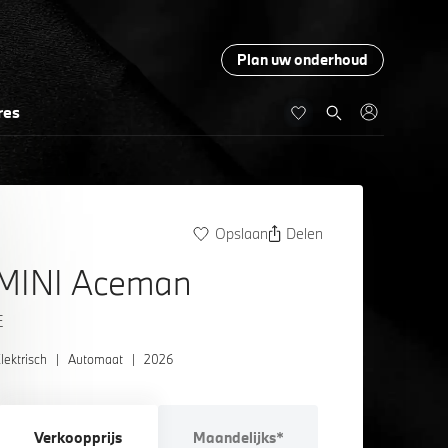
Plan uw onderhoud
res
Opslaan
Delen
MINI Aceman
E
lektrisch
|
Automaat
|
2026
Verkoopprijs
Maandelijks*