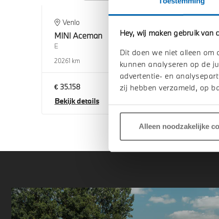
Toestemming
Venlo
E
Hey, wij maken gebruik van c
MINI
Aceman
MIN
E
E
Dit doen we niet alleen om 
2026
1 km
2026
kunnen analyseren op de ju
advertentie- en analysepart
€ 35.158
€ 36
zij hebben verzameld, op ba
Bekijk details
Beki
Alleen noodzakelijke c