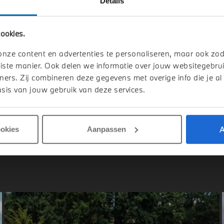
Details
indhoven
Venlo
ookies.
I
Aceman
MINI
Aceman
E
onze content en advertenties te personaliseren, maar ook zo
1 km
2026
1 km
iste manier. Ook delen we informatie over jouw websitegebrui
ners. Zij combineren deze gegevens met overige info die je al
.613
€ 36.613
sis van jouw gebruik van deze services.
jk details
Bekijk details
A
ookies
Aanpassen