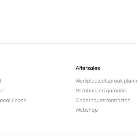
Aftersales
d
Werkplaatsafspraak plan
en
Pechhulp en garantie
ional Lease
Onderhoudscontracten
Webshop