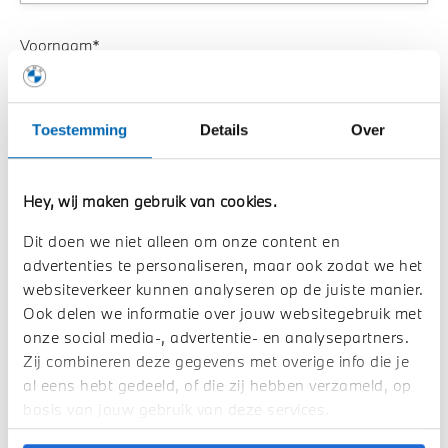
Voornaam*
Toestemming
Details
Over
Achternaam*
Hey, wij maken gebruik van cookies.
Dit doen we niet alleen om onze content en
Aantal personen*
advertenties te personaliseren, maar ook zodat we het
websiteverkeer kunnen analyseren op de juiste manier.
Ook delen we informatie over jouw websitegebruik met
onze social media-, advertentie- en analysepartners.
Zij combineren deze gegevens met overige info die je
Aanmelden
al eens hebt gedeeld, of die zij hebben verzameld, op
basis van jouw gebruik van deze services.