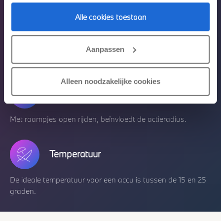
Alle cookies toestaan
Aurodynamica.
Aanpassen
Hoe gestroomlijnder het voertuig, hoe beter de actieradius.
Alleen noodzakelijke cookies
Ramen en panoramadak.
Met raampjes open rijden, beïnvloedt de actieradius.
Temperatuur
De ideale temperatuur voor een accu is tussen de 15 en 25
graden.