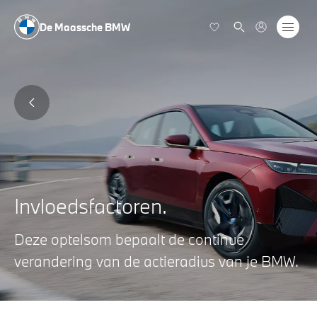
De Maassche BMW
Invloedsfactoren.
Deze optelsom bepaalt de continue
verandering van de actieradius van je BMW.