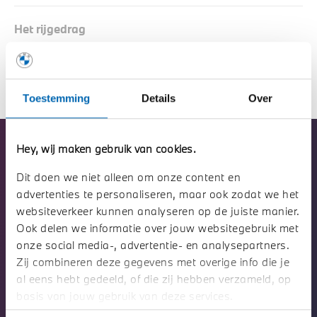
Het rijgedrag
De omgevingsfactoren
Toestemming
Details
Over
De omgevingsfactoren die
Hey, wij maken gebruik van cookies.
invloed hebben op je
Dit doen we niet alleen om onze content en
actieradius.
advertenties te personaliseren, maar ook zodat we het
websiteverkeer kunnen analyseren op de juiste manier.
Tegen wind en stroom is het kwaad roeien.
Ook delen we informatie over jouw websitegebruik met
onze social media-, advertentie- en analysepartners.
Zij combineren deze gegevens met overige info die je
Windsnelheid
al eens hebt gedeeld, of die zij hebben verzameld, op
basis van jouw gebruik van deze services.
In verband met de luchtweerstand tijdens het rijden.