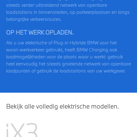
steeds verder uitbreidend netwerk van openbare
laadstations in binnensteden, op parkeerplaatsen en langs
belangrijke verkeersroutes.
OP HET WERK OPLADEN.
Als u uw elektrische of Plug-in Hybride BMW voor het
woon-werkverkeer gebruikt, heeft BMW Charging ook
laadmogelijkheden voor de plaats waar u werkt: gebruik
heel eenvoudig het steeds groeiende netwerk van openbare
laadpunten of gebruik de laadstations van uw werkgever.
Bekijk alle volledig elektrische modellen.
iX3