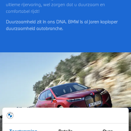
ultieme rijervaring, wel zorgen dat u duurzaam en
comfortabel rijdt!
Duurzaamheid zit in ons DNA. BMW is al jaren koploper
duurzaamheid autobranche.