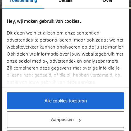
Toestemming
Details
Over
VEEL GESTELDE VRAGEN.
Hey, wij maken gebruik van cookies.
Dit doen we niet alleen om onze content en
advertenties te personaliseren, maar ook zodat we het
Wat is een elektrische auto?
websiteverkeer kunnen analyseren op de juiste manier.
Ook delen we informatie over jouw websitegebruik met
onze social media-, advertentie- en analysepartners.
Welke voordelen heeft een elektrische auto?
Zij combineren deze gegevens met overige info die je
al eens hebt gedeeld, of die zij hebben verzameld, op
Welke factoren beïnvloeden de prestaties van de
basis van jouw gebruik van deze services.
hoogvoltage-accu in mijn elektrische BMW?
Alle cookies toestaan
Hoe beïnvloedt mijn rijstijl de actieradius van
mijn elektrische BMW?
Aanpassen
Waarop moet ik letten als ik mijn elektrische