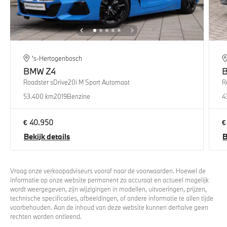
's-Hertogenbosch
BMW
Z4
Roadster sDrive20i M Sport Automaat
R
53.400 km
2019
Benzine
4
€ 40.950
€
Bekijk details
B
Vraag onze verkoopadviseurs vooraf naar de voorwaarden. Hoewel de
informatie op onze website permanent zo accuraat en actueel mogelijk
wordt weergegeven, zijn wijzigingen in modellen, uitvoeringen, prijzen,
technische specificaties, afbeeldingen, of andere informatie te allen tijde
voorbehouden. Aan de inhoud van deze website kunnen derhalve geen
rechten worden ontleend.