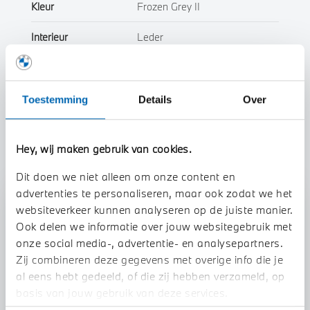
Kleur
Frozen Grey II
Interieur
Leder
Btw/Marge
BTW
Toestemming
Details
Over
Toon alle eigenschappen
Hey, wij maken gebruik van cookies.
Dit doen we niet alleen om onze content en
advertenties te personaliseren, maar ook zodat we het
Stap 1 van 3
websiteverkeer kunnen analyseren op de juiste manier.
Uw auto inruilen?
Ook delen we informatie over jouw websitegebruik met
onze social media-, advertentie- en analysepartners.
Zij combineren deze gegevens met overige info die je
al eens hebt gedeeld, of die zij hebben verzameld, op
basis van jouw gebruik van deze services.