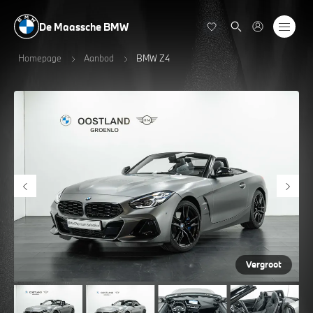
De Maassche BMW
Homepage
Aanbod
BMW Z4
Vergroot