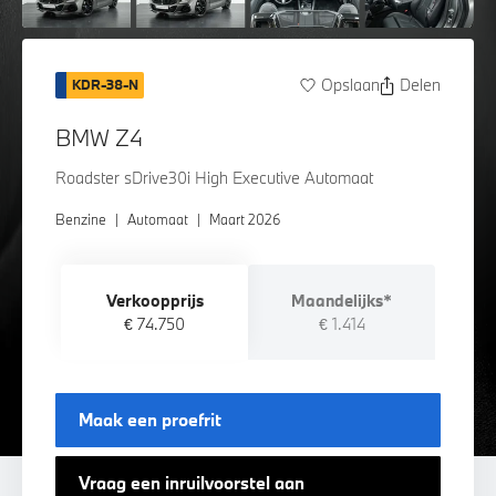
Opslaan
Delen
KDR-38-N
BMW Z4
Roadster sDrive30i High Executive Automaat
Benzine
|
Automaat
|
Maart 2026
Verkoopprijs
Maandelijks*
€ 74.750
€ 1.414
Maak een proefrit
Vraag een inruilvoorstel aan