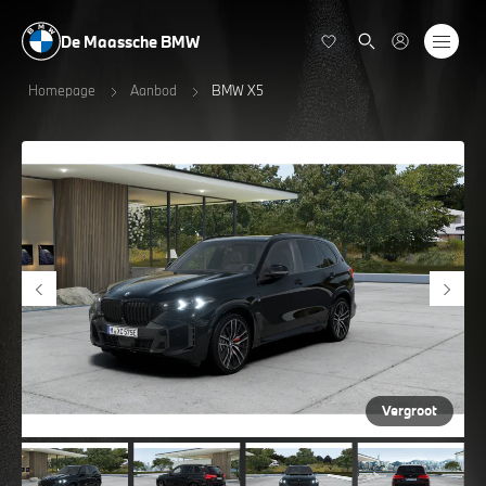
De Maassche BMW
Homepage
Aanbod
BMW X5
Vergroot