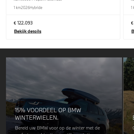
1 km
2026
Hybride
1
€ 122.093
€
Bekijk details
B
15% VOORDEEL OP BMW
WINTERWIELEN.
Bereid uw BMW voor op de winter met de