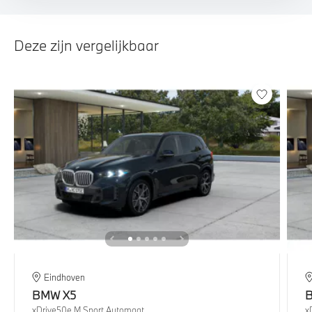
Deze zijn vergelijkbaar
Eindhoven
BMW
X5
xDrive50e M Sport Automaat
x