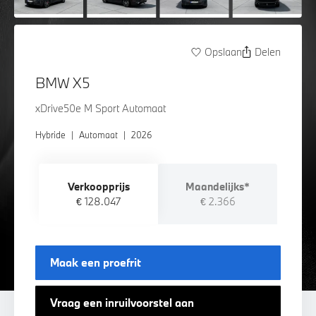
Opslaan
Delen
BMW X5
xDrive50e M Sport Automaat
Hybride
|
Automaat
|
2026
Verkoopprijs
Maandelijks*
€ 128.047
€ 2.366
Maak een proefrit
Vraag een inruilvoorstel aan