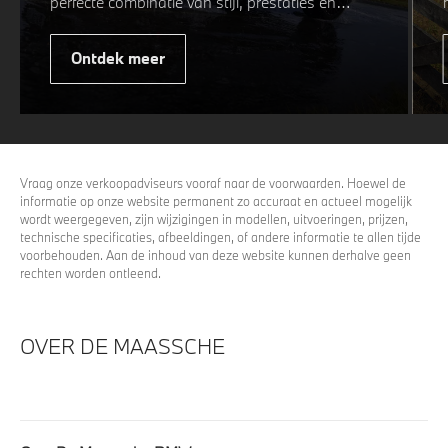
perfecte combinatie van stijl, prestaties en
veiligheid. Of u nu kiest voor een sportieve of
elegante look, onze winterwielen zijn
Ontdek meer
ontworpen om uw rijervaring te optimaliseren,
zelfs in de meest uitdagende
weersomstandigheden. Profiteer nu van
15%
voordeel.
Vraag onze verkoopadviseurs vooraf naar de voorwaarden. Hoewel de
informatie op onze website permanent zo accuraat en actueel mogelijk
wordt weergegeven, zijn wijzigingen in modellen, uitvoeringen, prijzen,
technische specificaties, afbeeldingen, of andere informatie te allen tijde
voorbehouden. Aan de inhoud van deze website kunnen derhalve geen
rechten worden ontleend.
OVER DE MAASSCHE