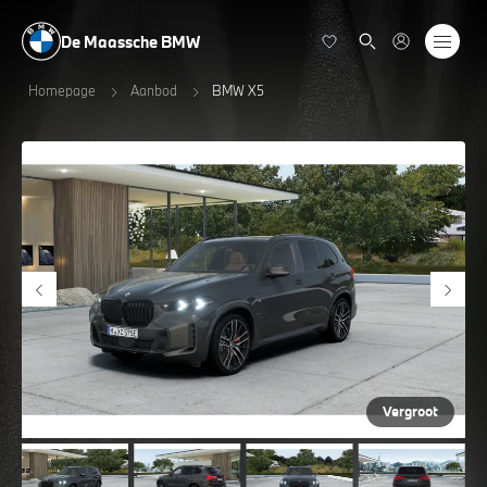
De Maassche BMW
Homepage
Aanbod
BMW X5
Vergroot