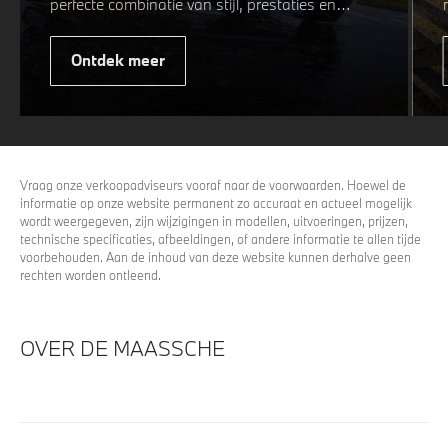
perfecte combinatie van stijl, prestaties en
veiligheid. Of u nu kiest voor een sportieve of
elegante look, onze winterwielen zijn
Ontdek meer
ontworpen om uw rijervaring te optimaliseren,
zelfs in de meest uitdagende
weersomstandigheden. Profiteer nu van
15%
voordeel.
Vraag onze verkoopadviseurs vooraf naar de voorwaarden. Hoewel de
informatie op onze website permanent zo accuraat en actueel mogelijk
wordt weergegeven, zijn wijzigingen in modellen, uitvoeringen, prijzen,
technische specificaties, afbeeldingen, of andere informatie te allen tijde
voorbehouden. Aan de inhoud van deze website kunnen derhalve geen
rechten worden ontleend.
OVER DE MAASSCHE