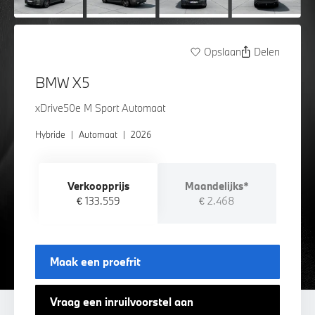
Opslaan
Delen
BMW X5
xDrive50e M Sport Automaat
Hybride
|
Automaat
|
2026
Verkoopprijs
Maandelijks*
€ 133.559
€ 2.468
Maak een proefrit
Vraag een inruilvoorstel aan