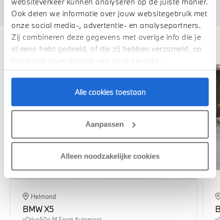
websiteverkeer kunnen analyseren op de juiste manier.
Ook delen we informatie over jouw websitegebruik met
onze social media-, advertentie- en analysepartners.
Deze zijn vergelijkbaar
Zij combineren deze gegevens met overige info die je
al eens hebt gedeeld, of die zij hebben verzameld, op
basis van jouw gebruik van deze services.
1,99% renteactie
Alle cookies toestaan
Aanpassen
Alleen noodzakelijke cookies
Helmond
BMW
X5
xDrive50e M Sport Automaat
x