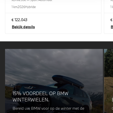
1 km
2026
Hybride
1
€ 122.043
€
Bekijk details
B
15% VOORDEEL OP BMW
WINTERWIELEN.
Bereid uw BMW voor op de winter met de