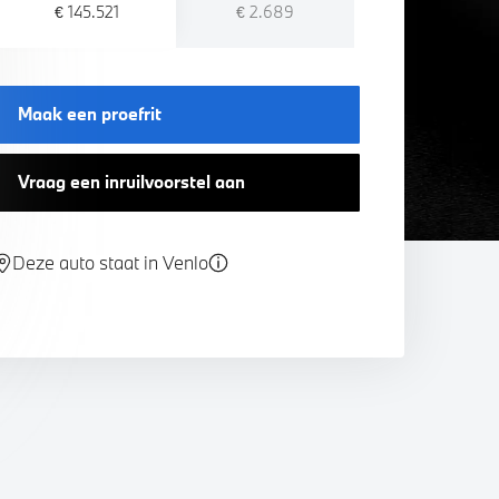
€ 145.521
€ 2.689
Maak een proefrit
Vraag een inruilvoorstel aan
Deze auto staat in Venlo