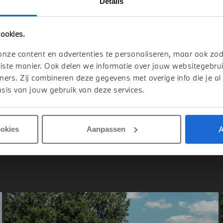
Details
indhoven
Veldhoven
ookies.
W
X5
BMW
X5
e50e M Sport Automaat
xDrive50e M Sport Automaat
onze content en advertenties te personaliseren, maar ook zo
026
Hybride
1 km
2026
Hybride
iste manier. Ook delen we informatie over jouw websitegebrui
ners. Zij combineren deze gegevens met overige info die je al
2.093
€ 123.957
sis van jouw gebruik van deze services.
jk details
Bekijk details
A
ookies
Aanpassen