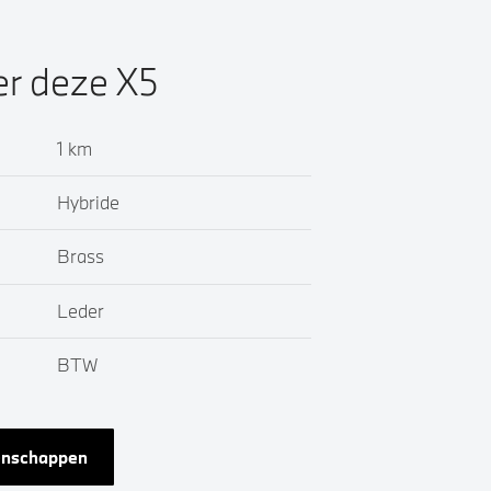
er deze X5
1 km
Hybride
Brass
Leder
BTW
genschappen