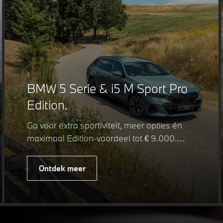
BMW 5 Serie & i5 M Sport Pro
Edition.
Ga voor extra sportiviteit, meer opties én
maximaal Edition-voordeel tot € 9.000.
Fiscaal leverbaar vanaf € 75.347. Met de
BMW 5 Serie & i5 M Sport Pro Edition kiest
Ontdek meer
u voor een rijk uitgeruste uitvoering waarin
juist de details het verschil maken. De
details die ervoor zorgen dat u nog één
keer omkijkt voordat u verder loopt.