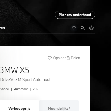
Plan uw onderhoud
res
Opslaan
Delen
BMW X5
xDrive50e M Sport Automaat
ybride
|
Automaat
|
2026
Verkoopprijs
Maandelijks*