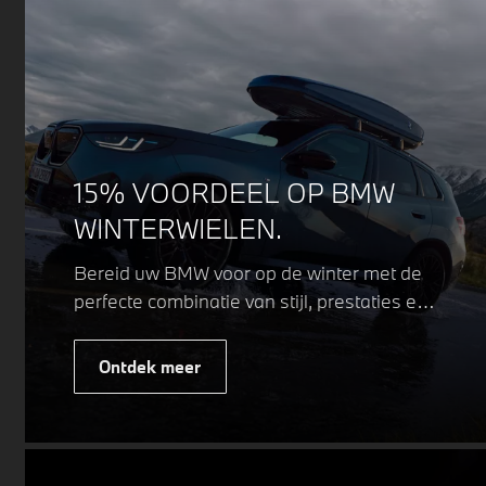
15% VOORDEEL OP BMW
WINTERWIELEN.
Bereid uw BMW voor op de winter met de
perfecte combinatie van stijl, prestaties en
veiligheid. Of u nu kiest voor een sportieve
of elegante look, onze winterwielen zijn
Ontdek meer
ontworpen om uw rijervaring te
optimaliseren, zelfs in de meest
uitdagende weersomstandigheden.
Profiteer nu van
15% voordeel.