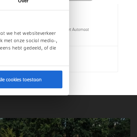
Over
Helmond
BMW
X5
xDrive50e M Sport Automaat
dat we het websiteverkeer
1 km
2026
Hybride
k met onze social media-,
 eens hebt gedeeld, of die
€ 124.845
Bekijk details
lle cookies toestaan