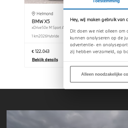
Toestemming
Helmond
E
Hey, wij maken gebruik van c
BMW
X5
BM
xDrive50e M Sport Automaat
xDriv
Dit doen we niet alleen om 
1 km
2026
Hybride
1 km
2
kunnen analyseren op de ju
advertentie- en analysepart
€ 122.043
€ 12
zij hebben verzameld, op ba
Bekijk details
Beki
Alleen noodzakelijke c