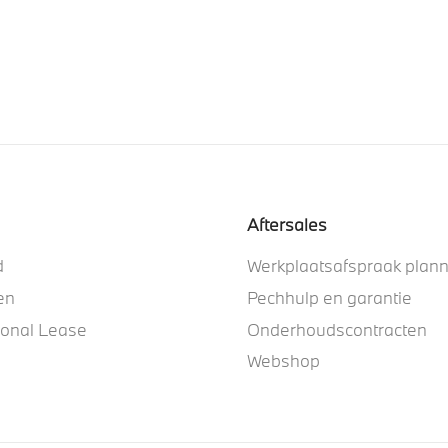
Aftersales
d
Werkplaatsafspraak plan
en
Pechhulp en garantie
ional Lease
Onderhoudscontracten
Webshop