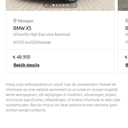
Nijmegen
BMW
X5
xDrive45e High Executive Automaat
x
107.501 km
2020
Hybride
7
€ 48.950
€
Bekijk details
B
Vraag onze verkoopadviseurs vooraf naar de voorwaarden. Hoewel de
informatie op onze website permanent zo accuraat en actueel mogelijk
wordt weergegeven, zijn wijzigingen in modellen, uitvoeringen, prijzen,
technische specificaties, afbeeldingen, of andere informatie te allen tijde
voorbehouden. Aan de inhoud van deze website kunnen derhalve geen
rechten worden ontleend.