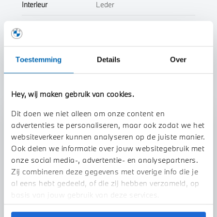
Interieur
Leder
Btw/Marge
BTW
Toestemming
Details
Over
Toon alle eigenschappen
Hey, wij maken gebruik van cookies.
Dit doen we niet alleen om onze content en
Stap 1 van 3
advertenties te personaliseren, maar ook zodat we het
Uw auto inruilen?
websiteverkeer kunnen analyseren op de juiste manier.
Ook delen we informatie over jouw websitegebruik met
onze social media-, advertentie- en analysepartners.
Zij combineren deze gegevens met overige info die je
al eens hebt gedeeld, of die zij hebben verzameld, op
basis van jouw gebruik van deze services.