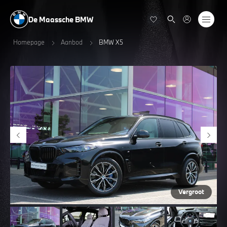
De Maassche BMW
Homepage
Aanbod
BMW X5
Vergroot