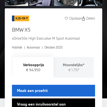
Opslaan
Delen
KJS-19-T
BMW X5
xDrive50e High Executive M Sport Automaat
Hybride
|
Automaat
|
Oktober 2025
Verkoopprijs
Maandelijks*
€ 94.950
€ 1.797
Maak een proefrit
Vraag een inruilvoorstel aan