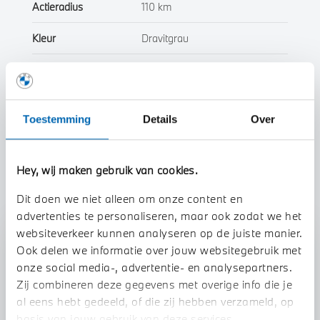
Actieradius
110 km
Kleur
Dravitgrau
Interieur
Leder
Btw/Marge
Marge
Toestemming
Details
Over
Toon alle eigenschappen
Hey, wij maken gebruik van cookies.
Dit doen we niet alleen om onze content en
advertenties te personaliseren, maar ook zodat we het
websiteverkeer kunnen analyseren op de juiste manier.
Stap 1 van 3
Ook delen we informatie over jouw websitegebruik met
Uw auto inruilen?
onze social media-, advertentie- en analysepartners.
Zij combineren deze gegevens met overige info die je
al eens hebt gedeeld, of die zij hebben verzameld, op
basis van jouw gebruik van deze services.