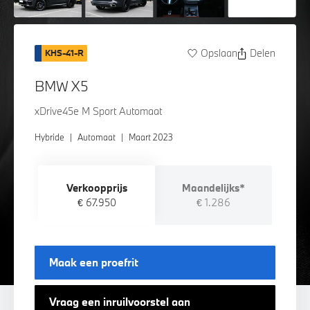
Opslaan
Delen
KHS-41-R
BMW X5
xDrive45e M Sport Automaat
Hybride
|
Automaat
|
Maart 2023
Verkoopprijs
Maandelijks*
€ 67.950
€ 1.286
Maak een proefrit
Vraag een inruilvoorstel aan