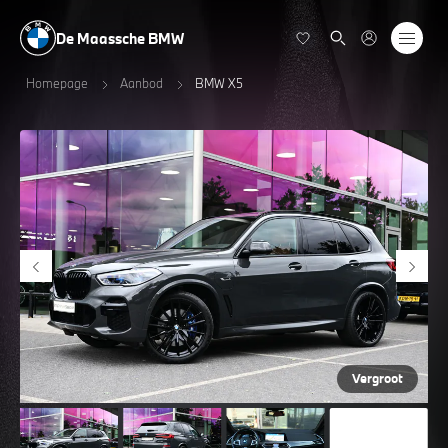
De Maassche BMW
Homepage
Aanbod
BMW X5
Vergroot