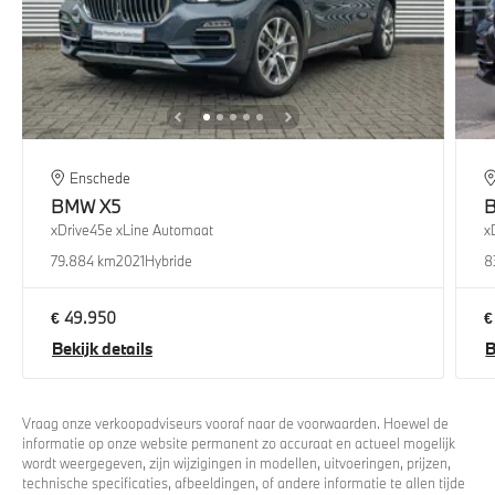
Enschede
BMW
X5
xDrive45e xLine Automaat
x
79.884 km
2021
Hybride
8
€ 49.950
€
Bekijk details
B
Vraag onze verkoopadviseurs vooraf naar de voorwaarden. Hoewel de
informatie op onze website permanent zo accuraat en actueel mogelijk
wordt weergegeven, zijn wijzigingen in modellen, uitvoeringen, prijzen,
technische specificaties, afbeeldingen, of andere informatie te allen tijde