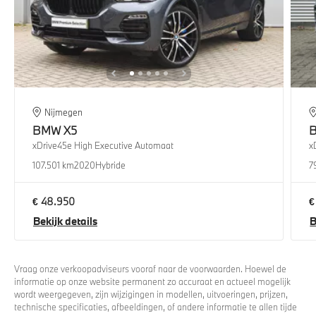
Nijmegen
BMW
X5
xDrive45e High Executive Automaat
x
107.501 km
2020
Hybride
7
€ 48.950
€
Bekijk details
B
Vraag onze verkoopadviseurs vooraf naar de voorwaarden. Hoewel de
informatie op onze website permanent zo accuraat en actueel mogelijk
wordt weergegeven, zijn wijzigingen in modellen, uitvoeringen, prijzen,
technische specificaties, afbeeldingen, of andere informatie te allen tijde