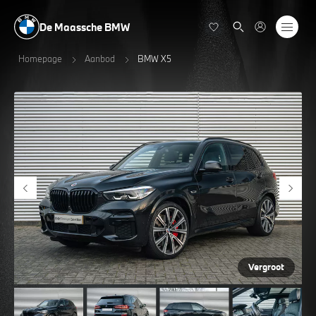
De Maassche BMW
Homepage
Aanbod
BMW X5
Vergroot