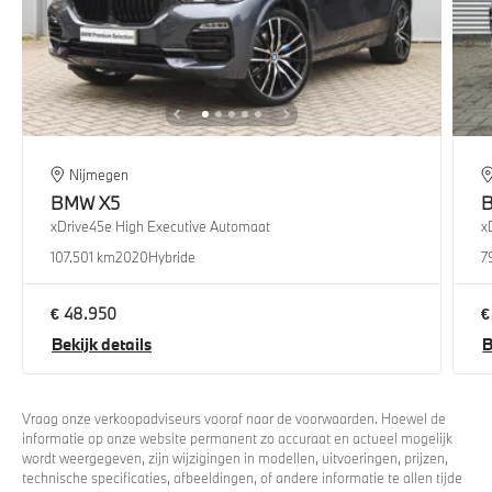
Nijmegen
BMW
X5
xDrive45e High Executive Automaat
x
107.501 km
2020
Hybride
7
€ 48.950
€
Bekijk details
B
Vraag onze verkoopadviseurs vooraf naar de voorwaarden. Hoewel de
informatie op onze website permanent zo accuraat en actueel mogelijk
wordt weergegeven, zijn wijzigingen in modellen, uitvoeringen, prijzen,
technische specificaties, afbeeldingen, of andere informatie te allen tijde