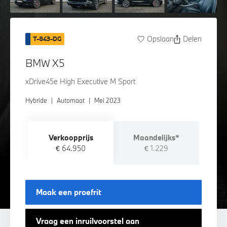
Opslaan
Delen
T-843-DG
BMW X5
xDrive45e High Executive M Sport
Hybride
|
Automaat
|
Mei 2023
Verkoopprijs
Maandelijks*
€ 64.950
€ 1.229
Maak een proefrit
Vraag een inruilvoorstel aan