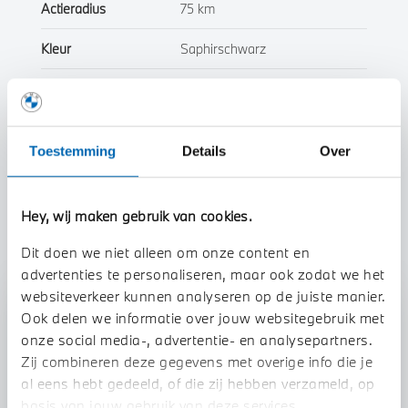
Actieradius
75 km
Kleur
Saphirschwarz
Interieur
Leder
Btw/Marge
BTW
Toestemming
Details
Over
Toon alle eigenschappen
Hey, wij maken gebruik van cookies.
Dit doen we niet alleen om onze content en
advertenties te personaliseren, maar ook zodat we het
websiteverkeer kunnen analyseren op de juiste manier.
Stap 1 van 3
Ook delen we informatie over jouw websitegebruik met
Uw auto inruilen?
onze social media-, advertentie- en analysepartners.
Zij combineren deze gegevens met overige info die je
al eens hebt gedeeld, of die zij hebben verzameld, op
basis van jouw gebruik van deze services.