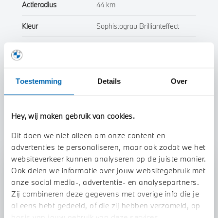
Actieradius
44 km
Kleur
Sophistograu Brillianteffect
Interieur
Leder
Btw/Marge
Marge
Toestemming
Details
Over
Toon alle eigenschappen
Hey, wij maken gebruik van cookies.
Dit doen we niet alleen om onze content en
advertenties te personaliseren, maar ook zodat we het
websiteverkeer kunnen analyseren op de juiste manier.
Stap 1 van 3
Ook delen we informatie over jouw websitegebruik met
Uw auto inruilen?
onze social media-, advertentie- en analysepartners.
Zij combineren deze gegevens met overige info die je
al eens hebt gedeeld, of die zij hebben verzameld, op
basis van jouw gebruik van deze services.