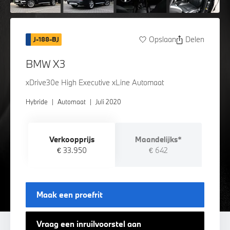
Opslaan
Delen
J-188-BJ
BMW X3
xDrive30e High Executive xLine Automaat
Hybride
|
Automaat
|
Juli 2020
Verkoopprijs
Maandelijks*
€ 33.950
€ 642
Maak een proefrit
Vraag een inruilvoorstel aan