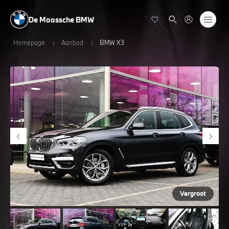
De Maassche BMW
Homepage
Aanbod
BMW X3
Vergroot