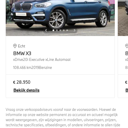
Echt
BMW
X3
xDrive20i Executive xLine Automaat
x
108.466 km
2019
Benzine
8
€ 28.950
€
Bekijk details
B
Vraag onze verkoopadviseurs vooraf naar de voorwaarden. Hoewel de
informatie op onze website permanent zo accuraat en actueel mogelijk
wordt weergegeven, zijn wijzigingen in modellen, uitvoeringen, prijzen,
technische specificaties, afbeeldingen, of andere informatie te allen tijde