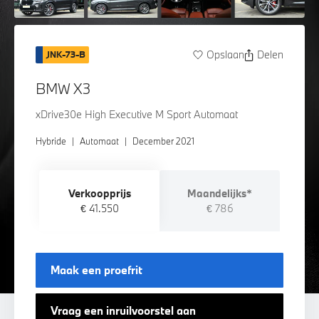
Opslaan
Delen
JNK-73-B
BMW X3
xDrive30e High Executive M Sport Automaat
Hybride
|
Automaat
|
December 2021
Verkoopprijs
Maandelijks*
€ 41.550
€ 786
Maak een proefrit
Vraag een inruilvoorstel aan