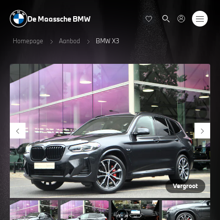
De Maassche BMW
Homepage
Aanbod
BMW X3
Vergroot