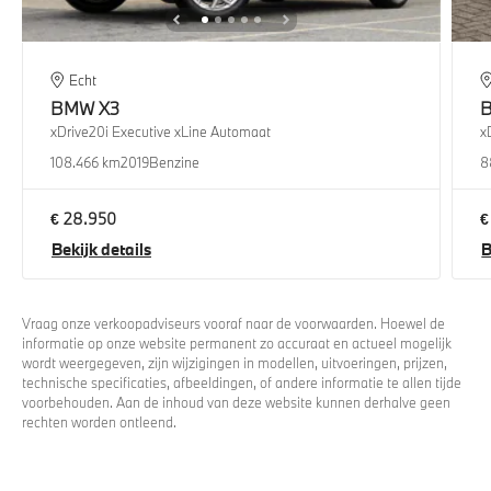
Echt
BMW
X3
xDrive20i Executive xLine Automaat
x
108.466 km
2019
Benzine
8
€ 28.950
€
Bekijk details
B
Vraag onze verkoopadviseurs vooraf naar de voorwaarden. Hoewel de
informatie op onze website permanent zo accuraat en actueel mogelijk
wordt weergegeven, zijn wijzigingen in modellen, uitvoeringen, prijzen,
technische specificaties, afbeeldingen, of andere informatie te allen tijde
voorbehouden. Aan de inhoud van deze website kunnen derhalve geen
rechten worden ontleend.