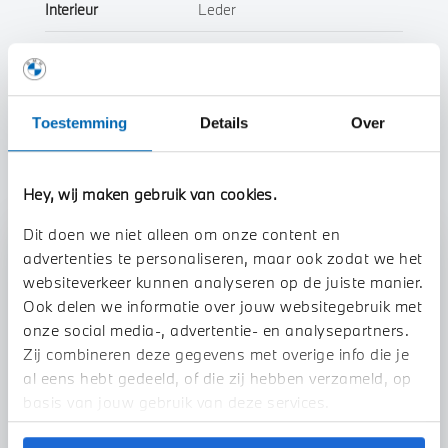
Interieur
Leder
Btw/Marge
BTW
Toestemming
Details
Over
Toon alle eigenschappen
Hey, wij maken gebruik van cookies.
Dit doen we niet alleen om onze content en
Stap 1 van 3
advertenties te personaliseren, maar ook zodat we het
Uw auto inruilen?
websiteverkeer kunnen analyseren op de juiste manier.
Ook delen we informatie over jouw websitegebruik met
onze social media-, advertentie- en analysepartners.
Zij combineren deze gegevens met overige info die je
al eens hebt gedeeld, of die zij hebben verzameld, op
basis van jouw gebruik van deze services.