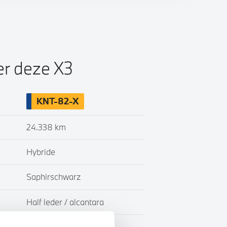
er deze X3
KNT-82-X
24.338 km
Hybride
Saphirschwarz
Half leder / alcantara
BTW