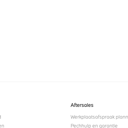
Aftersales
d
Werkplaatsafspraak plan
en
Pechhulp en garantie