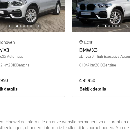
ldhoven
Echt
W
X3
BMW
X3
e20i Automaat
xDrive20i High Executive Auto
22 km
2018
Benzine
81.947 km
2019
Benzine
.950
€ 31.950
jk details
Bekijk details
. Hoewel de informatie op onze website permanent zo accuraat en act
s, afbeeldingen, of andere informatie te allen tijde voorbehouden. Aan