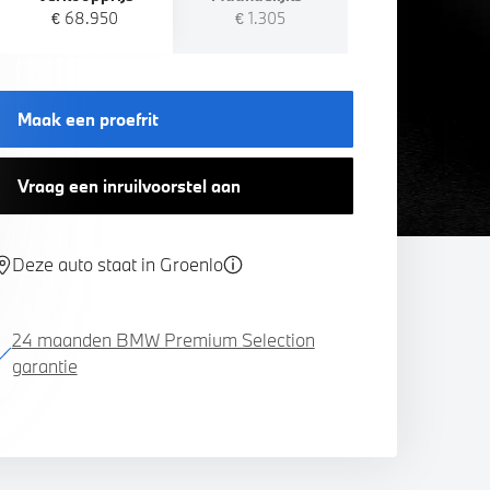
€ 68.950
€ 1.305
Maak een proefrit
Vraag een inruilvoorstel aan
Deze auto staat in Groenlo
24 maanden BMW Premium Selection
garantie