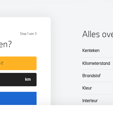
Alles ov
Stap 1 van 3
len?
Kenteken
Kilometerstand
Brandstof
Kleur
Interieur
Btw/Marge