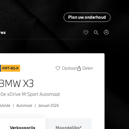
Plan uw onderhoud
res
Opslaan
Delen
KNT-82-X
BMW X3
30e xDrive M Sport Automaat
ybride
|
Automaat
|
Januari 2026
Verkoopprijs
Maandelijks*