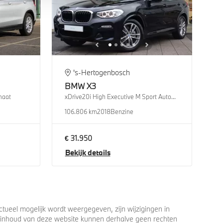
's-Hertogenbosch
BMW
X3
maat
xDrive20i High Executive M Sport Automaat
106.806 km
2018
Benzine
€ 31.950
Bekijk details
ueel mogelijk wordt weergegeven, zijn wijzigingen in
 de inhoud van deze website kunnen derhalve geen rechten