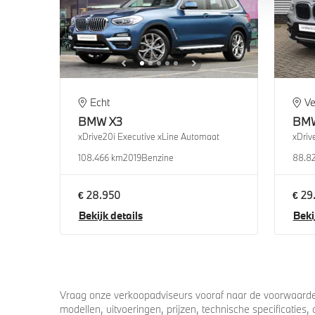
Echt
Ve
BMW
X3
BM
xDrive20i Executive xLine Automaat
xDriv
108.466 km
2019
Benzine
88.8
€ 28.950
€ 29
Bekijk details
Beki
Vraag onze verkoopadviseurs vooraf naar de voorwaarden
modellen, uitvoeringen, prijzen, technische specificatie