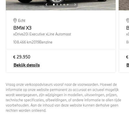
Echt
BMW
X3
xDrive20i Executive xLine Automaat
x
108.466 km
2019
Benzine
8
€ 29.950
€
Bekijk details
B
Vraag onze verkoopadviseurs vooraf naar de voorwaarden. Hoewel de
informatie op onze website permanent zo accuraat en actueel mogelijk
wordt weergegeven, zijn wijzigingen in modellen, uitvoeringen, prijzen,
technische specificaties, afbeeldingen, of andere informatie te allen tijde
voorbehouden. Aan de inhoud van deze website kunnen derhalve geen
rechten worden ontleend.