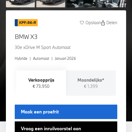
Opslaan
Delen
KPF-86-R
BMW X3
30e xDrive M Sport Automaat
Hybride
|
Automaat
|
Januari 2026
Verkoopprijs
Maandelijks*
€ 73.950
€ 1.399
Maak een proefrit
Vraag een inruilvoorstel aan