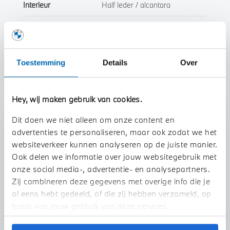
Interieur
Half leder / alcantara
Btw/Marge
BTW
Toestemming
Details
Over
Toon alle eigenschappen
Hey, wij maken gebruik van cookies.
Dit doen we niet alleen om onze content en
Stap 1 van 3
advertenties te personaliseren, maar ook zodat we het
websiteverkeer kunnen analyseren op de juiste manier.
Uw auto inruilen?
Ook delen we informatie over jouw websitegebruik met
onze social media-, advertentie- en analysepartners.
Zij combineren deze gegevens met overige info die je
al eens hebt gedeeld, of die zij hebben verzameld, op
basis van jouw gebruik van deze services.