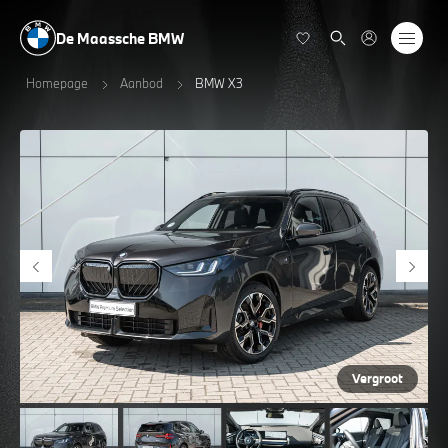
De Maassche BMW
Homepage
Aanbod
BMW X3
Vergroot