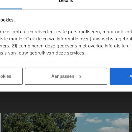
Details
elmond
's-Hertogenbosch
ookies.
W
X3
BMW
X3
Drive M Sport Automaat
30e xDrive M Sport Automaat
onze content en advertenties te personaliseren, maar ook zo
026
Hybride
1 km
2026
Hybride
iste manier. Ook delen we informatie over jouw websitegebrui
ners. Zij combineren deze gegevens met overige info die je al
.364
€ 75.669
sis van jouw gebruik van deze services.
jk details
Bekijk details
A
ookies
Aanpassen