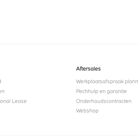
Aftersales
d
Werkplaatsafspraak plan
en
Pechhulp en garantie
ional Lease
Onderhoudscontracten
Webshop