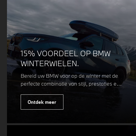
15% VOORDEEL OP BMW
WINTERWIELEN.
Bereid uw BMW voor op de winter met de
perfecte combinatie van stijl, prestaties en
veiligheid. Of u nu kiest voor een sportieve
of elegante look, onze winterwielen zijn
Ontdek meer
ontworpen om uw rijervaring te
optimaliseren, zelfs in de meest
uitdagende weersomstandigheden.
Profiteer nu van
15% voordeel.