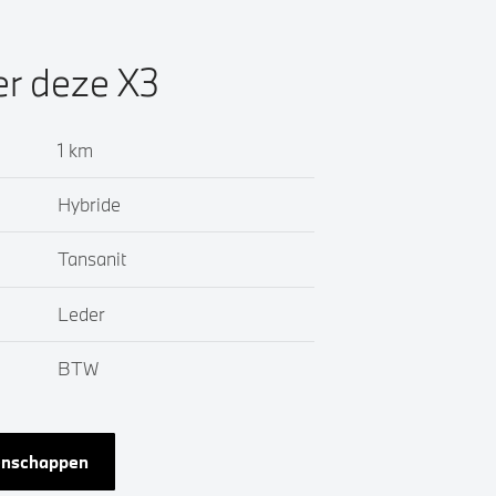
er deze X3
1 km
Hybride
Tansanit
Leder
BTW
genschappen