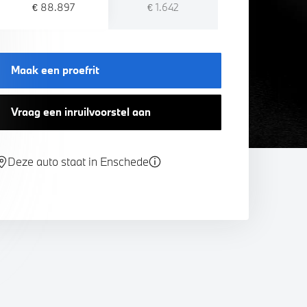
€ 88.897
€ 1.642
Maak een proefrit
Vraag een inruilvoorstel aan
Deze auto staat in Enschede