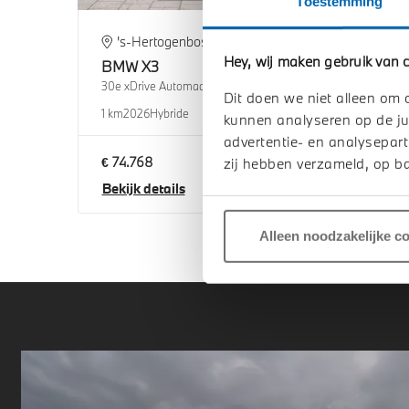
Toestemming
's-Hertogenbosch
H
Hey, wij maken gebruik van c
BMW
X3
BM
30e xDrive Automaat
30e x
Dit doen we niet alleen om 
1 km
2026
Hybride
1 km
2
kunnen analyseren op de ju
advertentie- en analysepart
€ 74.768
€ 75
zij hebben verzameld, op ba
Bekijk details
Beki
Alleen noodzakelijke c