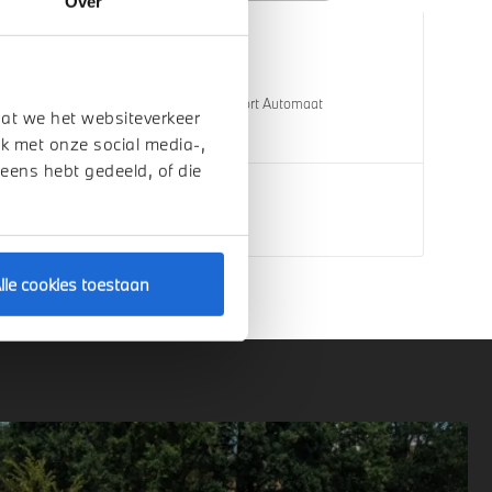
Over
Helmond
BMW
X3
30e xDrive M Sport Automaat
dat we het websiteverkeer
1 km
2026
Hybride
k met onze social media-,
 eens hebt gedeeld, of die
€ 76.809
Bekijk details
lle cookies toestaan