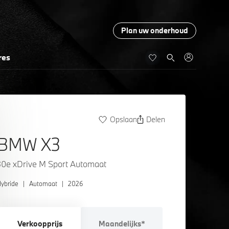
Plan uw onderhoud
res
Opslaan
Delen
BMW X3
30e xDrive M Sport Automaat
ybride
|
Automaat
|
2026
Verkoopprijs
Maandelijks*