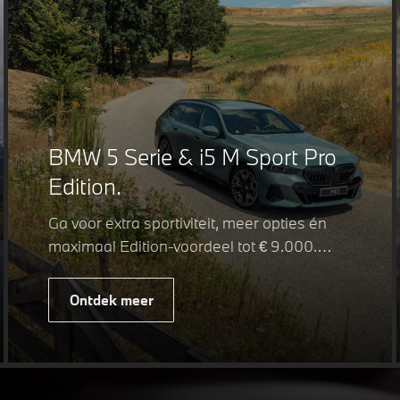
BMW 5 Serie & i5 M Sport Pro
Edition.
Ga voor extra sportiviteit, meer opties én
maximaal Edition-voordeel tot € 9.000.
Fiscaal leverbaar vanaf € 75.347. Met de
BMW 5 Serie & i5 M Sport Pro Edition kiest
Ontdek meer
u voor een rijk uitgeruste uitvoering waarin
juist de details het verschil maken. De
details die ervoor zorgen dat u nog één
keer omkijkt voordat u verder loopt.