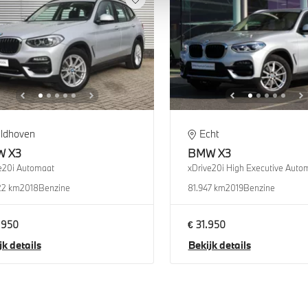
ldhoven
Echt
W
X3
BMW
X3
e20i Automaat
xDrive20i High Executive Auto
22 km
2018
Benzine
81.947 km
2019
Benzine
.950
€ 31.950
jk details
Bekijk details