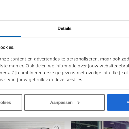
Btw/Marge
Details
Toon alle ei
ookies.
onze content en advertenties te personaliseren, maar ook zo
iste manier. Ook delen we informatie over jouw websitegebrui
ners. Zij combineren deze gegevens met overige info die je al
sis van jouw gebruik van deze services.
A
ookies
Aanpassen