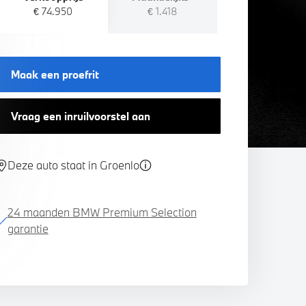
€ 74.950
€ 1.418
Maak een proefrit
Vraag een inruilvoorstel aan
Deze auto staat in Groenlo
24 maanden BMW Premium Selection
garantie