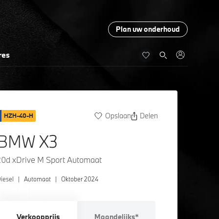
Plan uw onderhoud
res
Opslaan
Delen
HZH-40-H
BMW X3
20d xDrive M Sport Automaat
iesel
|
Automaat
|
Oktober 2024
Verkoopprijs
Maandelijks*