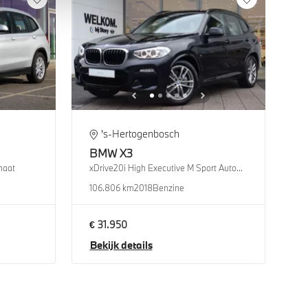
's-Hertogenbosch
BMW
X3
maat
xDrive20i High Executive M Sport Automaat
106.806 km
2018
Benzine
€ 31.950
Bekijk details