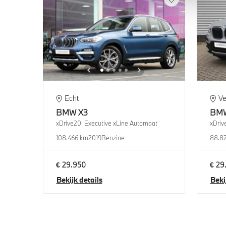
Echt
Ve
BMW
X3
BM
xDrive20i Executive xLine Automaat
xDriv
108.466 km
2019
Benzine
88.8
€ 29.950
€ 29
Bekijk details
Beki