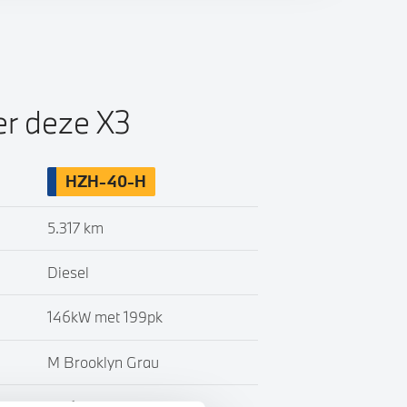
er deze X3
HZH-40-H
5.317 km
Diesel
146kW met 199pk
M Brooklyn Grau
Half leder / alcantara