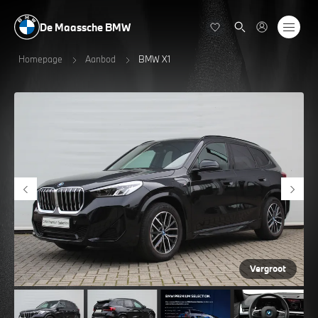
De Maassche BMW
Homepage
Aanbod
BMW X1
Vergroot