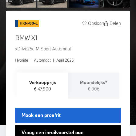
Opslaan
Delen
HKN-80-L
BMW X1
xDrive25e M Sport Automaat
Hybride
|
Automaat
|
April 2025
Verkoopprijs
Maandelijks*
€ 47.900
€ 906
Maak een proefrit
Vraag een inruilvoorstel aan