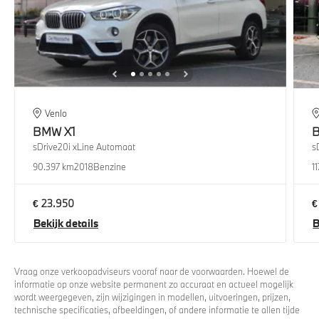
Venlo
BMW
X1
sDrive20i xLine Automaat
s
90.397 km
2018
Benzine
1
€ 23.950
€
Bekijk details
B
Vraag onze verkoopadviseurs vooraf naar de voorwaarden. Hoewel de
informatie op onze website permanent zo accuraat en actueel mogelijk
wordt weergegeven, zijn wijzigingen in modellen, uitvoeringen, prijzen,
technische specificaties, afbeeldingen, of andere informatie te allen tijde