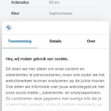
Actieradius
83 km
Kleur
Saphirschwarz
Interieur
Half leder / alcantara
Btw/Marge
BTW
Toestemming
Details
Over
Toon alle eigenschappen
Hey, wij maken gebruik van cookies.
Dit doen we niet alleen om onze content en
advertenties te personaliseren, maar ook zodat we het
websiteverkeer kunnen analyseren op de juiste manier.
Stap 1 van 3
Ook delen we informatie over jouw websitegebruik met
Uw auto inruilen?
onze social media-, advertentie- en analysepartners.
Zij combineren deze gegevens met overige info die je
al eens hebt gedeeld, of die zij hebben verzameld, op
basis van jouw gebruik van deze services.