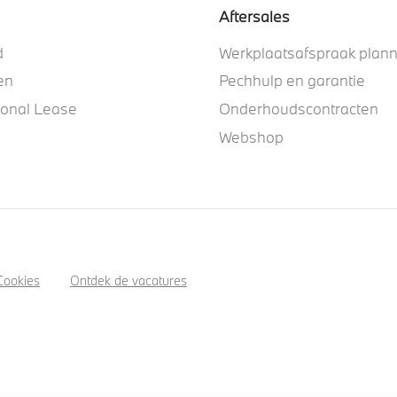
Aftersales
d
Werkplaatsafspraak plan
en
Pechhulp en garantie
ional Lease
Onderhoudscontracten
Webshop
Cookies
Ontdek de vacatures