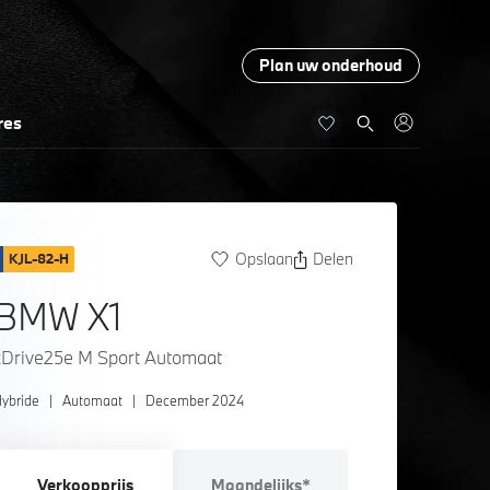
Plan uw onderhoud
res
Opslaan
Delen
KJL-82-H
BMW X1
xDrive25e M Sport Automaat
ybride
|
Automaat
|
December 2024
Verkoopprijs
Maandelijks*