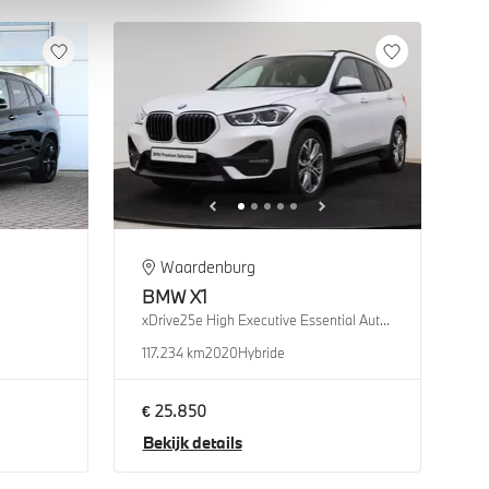
Waardenburg
BMW
X1
xDrive25e High Executive Essential Automaat
117.234 km
2020
Hybride
€ 25.850
Bekijk details