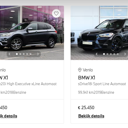
nlo
Venlo
W
X1
BMW
X1
e20i High Executive xLine Automaat
sDrive18i Sport Line Automaat
1 km
2018
Benzine
99.941 km
2019
Benzine
.450
€ 25.450
jk details
Bekijk details