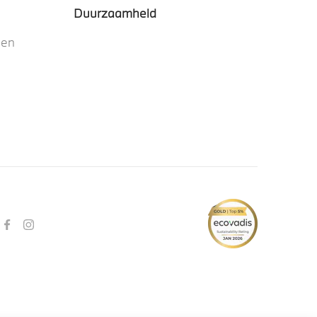
Duurzaamheid
nen