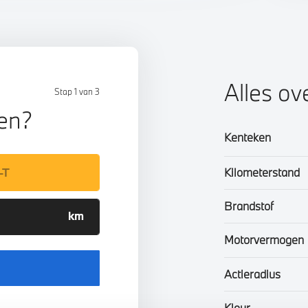
Alles ov
Stap 1 van 3
len?
Kenteken
Kilometerstand
Brandstof
Motorvermogen
Actieradius
Kleur