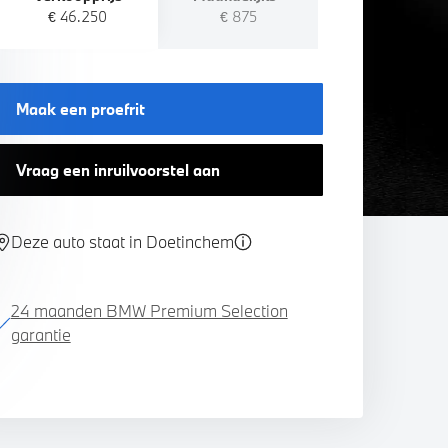
€ 46.250
€ 875
Maak een proefrit
Vraag een inruilvoorstel aan
Deze auto staat in Doetinchem
24 maanden BMW Premium Selection
garantie