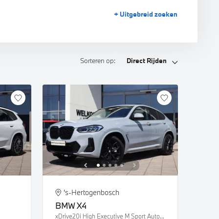
+ Uitgebreid
zoeken
Sorteren op:
Direct Rijden
's-Hertogenbosch
BMW
X4
xDrive20i High Executive M Sport Automaat