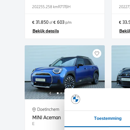
2022
55.258 km
R717BH
2022
7
€ 31.850
€ 603
€ 33.
of
p/m
Bekijk details
Bekij
Doetinchem
Do
MINI
Aceman
MINI
Toestemming
E
Coope