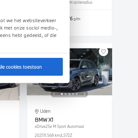
s
2026
2.500 km
487 km actieradius
€ 56.850
€ 1.076
of
p/m
dat we het websiteverkeer
k met onze social media-,
Bekijk details
 eens hebt gedeeld, of die
lle cookies toestaan
Uden
BMW
X1
xDrive25e M Sport Automaat
2025
11.568 km
JLS72Z