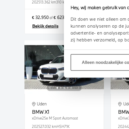
2025
13.362 km
310 km actieradius
2024
1
Hey, wij maken gebruik van c
€ 32.950
€ 623
€ 36.
of
p/m
Dit doen we niet alleen om 
kunnen analyseren op de ju
Bekijk details
Bekij
advertentie- en analysepart
zij hebben verzameld, op ba
Alleen noodzakelijke c
Uden
Ud
BMW
X1
BM
xDrive25e M Sport Automaat
xDrive
2025
27.032 km
HSH71K
2024
4