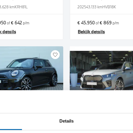
3.628 km
KRH81L
2025
43.133 km
HVB18K
950
€ 642
€ 45.950
€ 869
of
p/m
of
p/m
k details
Bekijk details
etinchem
Uden
Hatchback
BMW
iX2
Details
r S Automaat
xDrive30 M Sport