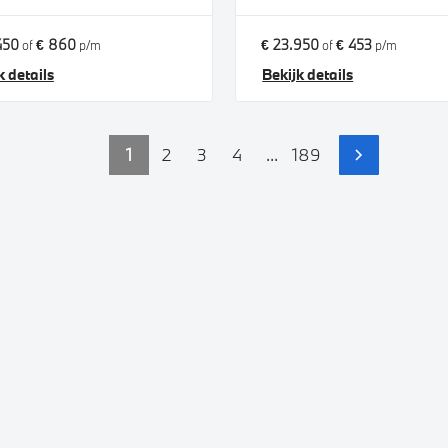
450
€ 860
€ 23.950
€ 453
of
p/m
of
p/m
k details
Bekijk details
1
2
3
4
...
189