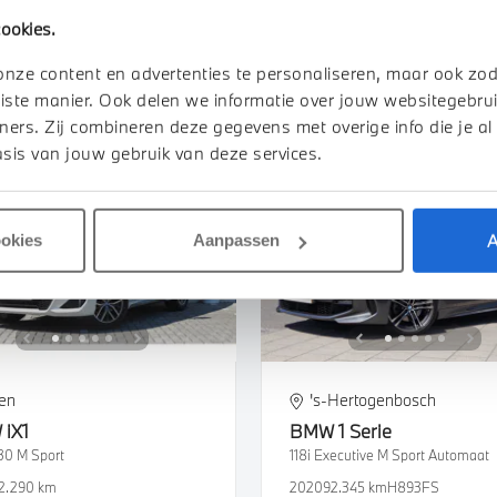
8.306 km
GLG69S
2026
2.500 km
455 km actieradiu
ookies.
950
€ 699
€ 69.950
€ 1.324
of
p/m
of
p/m
onze content en advertenties te personaliseren, maar ook zo
iste manier. Ook delen we informatie over jouw websitegebrui
k details
Bekijk details
ners. Zij combineren deze gegevens met overige info die je al
sis van jouw gebruik van deze services.
A
ookies
Aanpassen
en
's-Hertogenbosch
W
iX1
BMW
1 Serie
30 M Sport
118i Executive M Sport Automaat
2.290 km
2020
92.345 km
H893FS