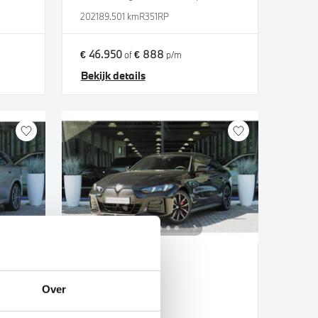
2021
89.501 km
R351RP
€ 46.950
€ 888
of
p/m
Bekijk details
Uden
BMW
i4
Over
eDrive35 M Sport