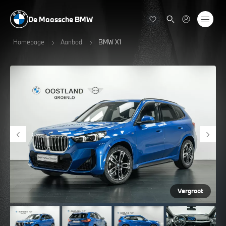
De Maassche BMW
Homepage
Aanbod
BMW X1
Vergroot