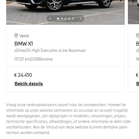
Venlo
BMW
X1
sDrive20i High Executive xLine Automaat
s
117.121 km
2018
Benzine
9
€ 24.450
€
Bekijk details
B
Vraag onze verkoopadviseurs vooraf naar de voorwaarden. Hoewel de
informatie op onze website permanent zo accuraat en actueel mogelijk
wordt weergegeven, zijn wijzigingen in modellen, uitvoeringen, prijzen,
technische specificaties, afbeeldingen, of andere informatie te allen tijde
voorbehouden. Aan de inhoud van deze website kunnen derhalve geen
rechten worden ontleend.