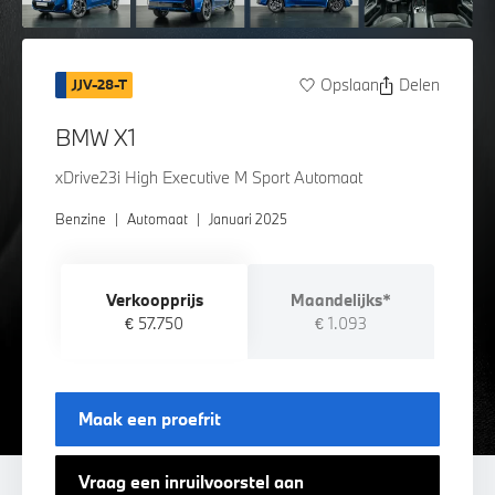
Opslaan
Delen
JJV-28-T
BMW X1
xDrive23i High Executive M Sport Automaat
Benzine
|
Automaat
|
Januari 2025
Verkoopprijs
Maandelijks*
€ 57.750
€ 1.093
Maak een proefrit
Vraag een inruilvoorstel aan