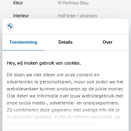
Kleur
M Portimao Blau
Interieur
Half leder / alcantara
Btw/Marge
BTW
Toestemming
Details
Over
Toon alle eigenschappen
Hey, wij maken gebruik van cookies.
Dit doen we niet alleen om onze content en
advertenties te personaliseren, maar ook zodat we het
Stap 1 van 3
websiteverkeer kunnen analyseren op de juiste manier.
Uw auto inruilen?
Ook delen we informatie over jouw websitegebruik met
onze social media-, advertentie- en analysepartners.
Zij combineren deze gegevens met overige info die je
al eens hebt gedeeld, of die zij hebben verzameld, op
basis van jouw gebruik van deze services.