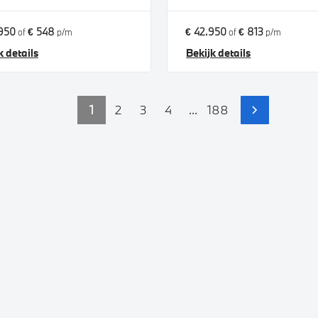
950
€ 548
€ 42.950
€ 813
of
p/m
of
p/m
k details
Bekijk details
1
2
3
4
...
188