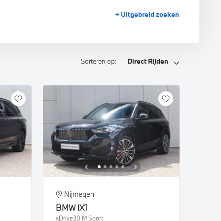
+ Uitgebreid
zoeken
Sorteren op:
Direct Rijden
Nijmegen
BMW
iX1
xDrive30 M Sport