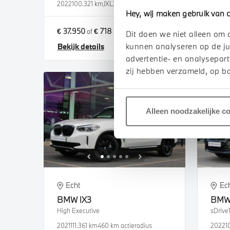
2022
100.321 km
JXL37V
2023
5
Hey, wij maken gebruik van c
€ 37.950
€ 718
€ 31.
of
p/m
Dit doen we niet alleen om 
kunnen analyseren op de ju
Bekijk details
Bekij
advertentie- en analysepart
zij hebben verzameld, op ba
Alleen noodzakelijke c
Echt
Ec
BMW
iX3
BM
High Executive
2021
111.361 km
460 km actieradius
2022
1