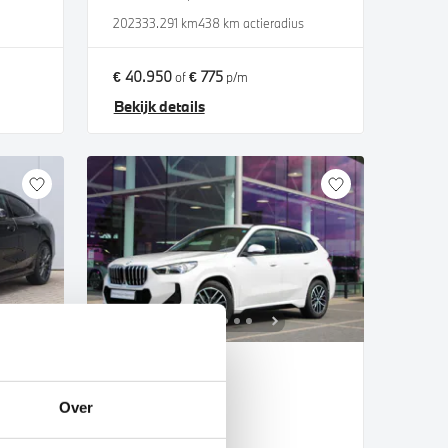
s
2023
33.291 km
438 km actieradius
€ 40.950
€ 775
of
p/m
Bekijk details
Echt
BMW
X1
Over
xDrive23i M Sport