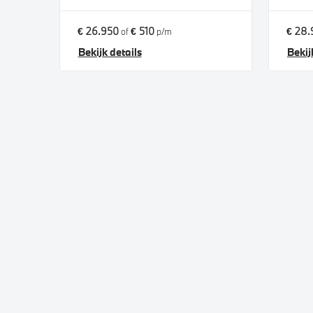
€ 26.950
€ 510
€ 28.
of
p/m
Bekijk details
Bekij