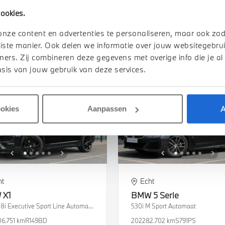
9.753 km
GDZ07V
2026
1 km
ookies.
950
€ 605
€ 60.719
€ 1.122
of
p/m
of
p/m
onze content en advertenties te personaliseren, maar ook zo
iste manier. Ook delen we informatie over jouw websitegebrui
k details
Bekijk details
ners. Zij combineren deze gegevens met overige info die je al
sis van jouw gebruik van deze services.
A
ookies
Aanpassen
ht
Echt
W
X1
BMW
5 Serie
sDrive18i Executive Sport Line Automaat
530i M Sport Automaat
06.751 km
R149BD
2022
82.702 km
S791PS