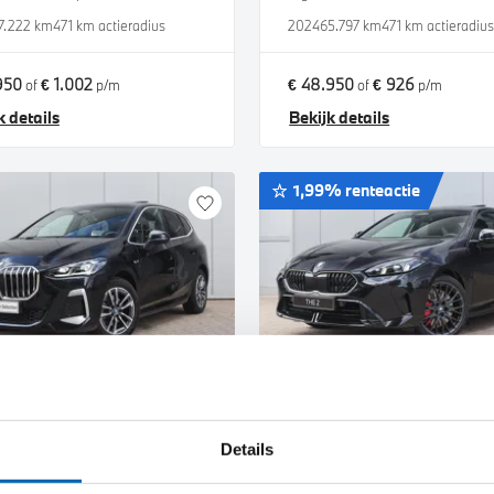
7.222 km
471 km actieradius
2024
65.797 km
471 km actieradiu
950
€ 1.002
€ 48.950
€ 926
of
p/m
of
p/m
k details
Bekijk details
1,99% renteactie
jmegen
Nijmegen
W
2 Serie Active Tourer
BMW
2 Serie Gran Coupé
Details
Drive M Sport Automaat
220 M Sport Automaat