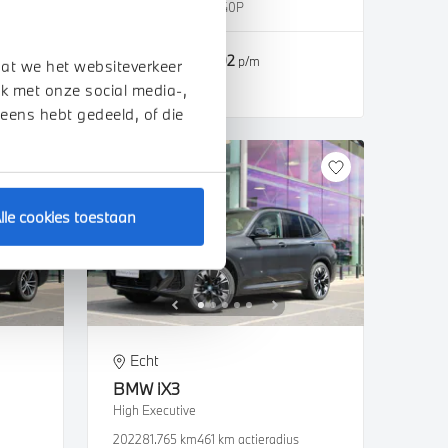
2024
57.571 km
GKH40P
€ 52.950
€ 1.002
of
p/m
dat we het websiteverkeer
k met onze social media-,
Bekijk details
 eens hebt gedeeld, of die
lle cookies toestaan
Echt
BMW
iX3
High Executive
2022
81.765 km
461 km actieradius