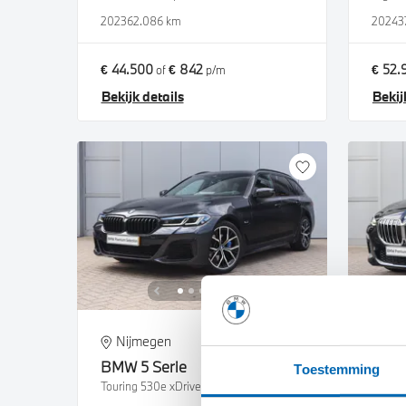
2023
62.086 km
2024
3
€ 44.500
€ 842
€ 52.
of
p/m
Bekijk details
Bekij
Nijmegen
Ni
BMW
5 Serie
BM
Toestemming
Touring 530e xDrive M Sport Automaat
225e x