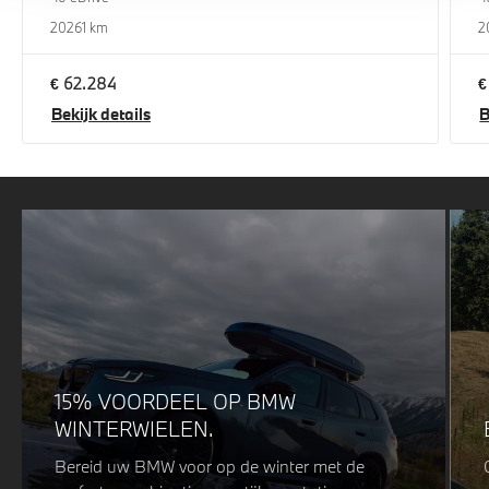
2026
1 km
2
€ 62.284
€
Bekijk details
B
15% VOORDEEL OP BMW
WINTERWIELEN.
Bereid uw BMW voor op de winter met de