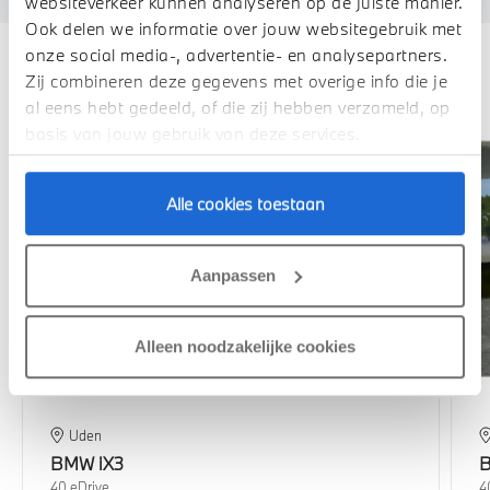
websiteverkeer kunnen analyseren op de juiste manier.
Ook delen we informatie over jouw websitegebruik met
onze social media-, advertentie- en analysepartners.
Deze zijn vergelijkbaar
Zij combineren deze gegevens met overige info die je
al eens hebt gedeeld, of die zij hebben verzameld, op
basis van jouw gebruik van deze services.
Alle cookies toestaan
Aanpassen
Alleen noodzakelijke cookies
Uden
BMW
iX3
40 eDrive
4