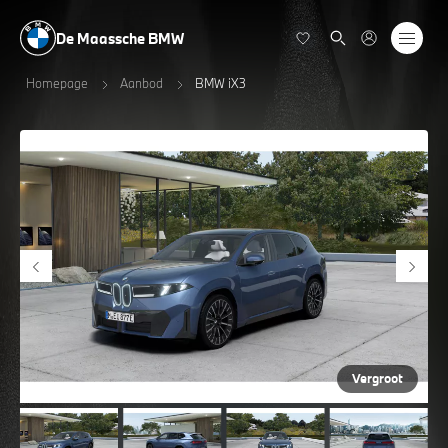
De Maassche BMW
Homepage
Aanbod
BMW iX3
Vergroot