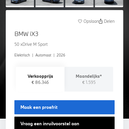
Opslaan
Delen
BMW iX3
50 xDrive M Sport
Elektrisch
|
Automaat
|
2026
Verkoopprijs
Maandelijks*
€ 86.346
€ 1.595
Maak een proefrit
Vraag een inruilvoorstel aan