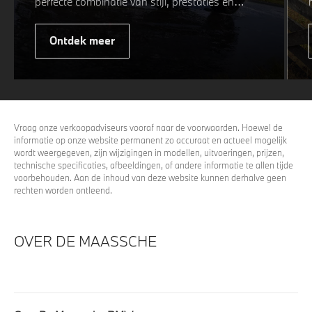
perfecte combinatie van stijl, prestaties en
veiligheid. Of u nu kiest voor een sportieve of
elegante look, onze winterwielen zijn
Ontdek meer
ontworpen om uw rijervaring te optimaliseren,
zelfs in de meest uitdagende
weersomstandigheden. Profiteer nu van
15%
voordeel.
Vraag onze verkoopadviseurs vooraf naar de voorwaarden. Hoewel de
informatie op onze website permanent zo accuraat en actueel mogelijk
wordt weergegeven, zijn wijzigingen in modellen, uitvoeringen, prijzen,
technische specificaties, afbeeldingen, of andere informatie te allen tijde
voorbehouden. Aan de inhoud van deze website kunnen derhalve geen
rechten worden ontleend.
OVER DE MAASSCHE