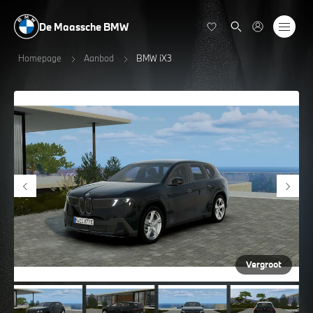
De Maassche BMW
Homepage
Aanbod
BMW iX3
Vergroot