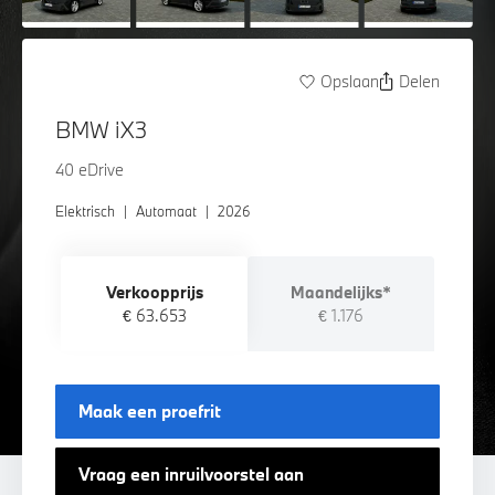
Opslaan
Delen
BMW iX3
40 eDrive
Elektrisch
|
Automaat
|
2026
Verkoopprijs
Maandelijks*
€ 63.653
€ 1.176
Maak een proefrit
Vraag een inruilvoorstel aan