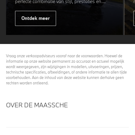
perfecte combinatie van stijl, prestaties en
veiligheid. Of u nu kiest voor een sportieve of
elegante look, onze winterwielen zijn
Ontdek meer
ontworpen om uw rijervaring te optimaliseren,
zelfs in de meest uitdagende
weersomstandigheden. Profiteer nu van
15%
voordeel.
Vraag onze verkoopadviseurs vooraf naar de voorwaarden. Hoewel de
informatie op onze website permanent zo accuraat en actueel mogelijk
wordt weergegeven, zijn wijzigingen in modellen, uitvoeringen, prijzen,
technische specificaties, afbeeldingen, of andere informatie te allen tijde
voorbehouden. Aan de inhoud van deze website kunnen derhalve geen
rechten worden ontleend.
OVER DE MAASSCHE