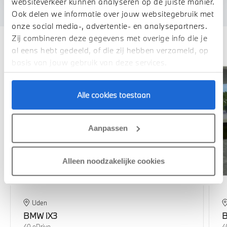
websiteverkeer kunnen analyseren op de juiste manier.
Ook delen we informatie over jouw websitegebruik met
onze social media-, advertentie- en analysepartners.
Deze zijn vergelijkbaar
Zij combineren deze gegevens met overige info die je
al eens hebt gedeeld, of die zij hebben verzameld, op
basis van jouw gebruik van deze services.
Alle cookies toestaan
Aanpassen
Alleen noodzakelijke cookies
Uden
BMW
iX3
40 eDrive
4