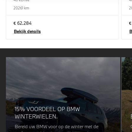
2026
1 km
2
€ 62.284
€
Bekijk details
B
15% VOORDEEL OP BMW
WINTERWIELEN.
Bereid uw BMW voor op de winter met de