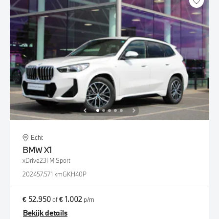
Echt
BMW
X1
xDrive23i M Sport
2024
57.571 km
GKH40P
€ 52.950
€ 1.002
of
p/m
Bekijk details