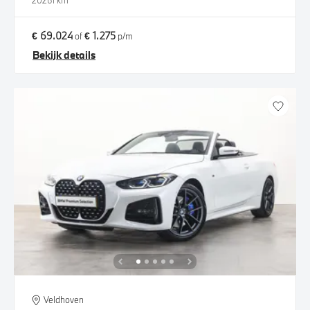
2026
1 km
€ 69.024
€ 1.275
of
p/m
Bekijk details
Veldhoven