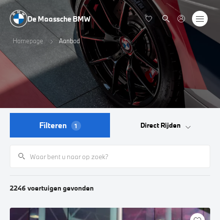
De Maassche BMW
Homepage
Aanbod
Filteren
Direct Rijden
1
2246
voertuigen
gevonden