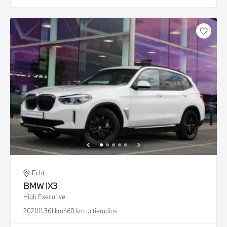
Echt
BMW
iX3
High Executive
2021
111.361 km
460 km actieradius