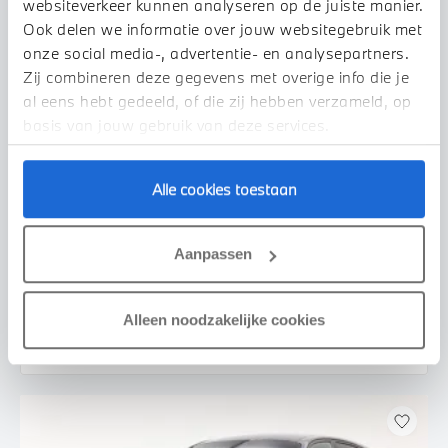
websiteverkeer kunnen analyseren op de juiste manier.
Ook delen we informatie over jouw websitegebruik met
onze social media-, advertentie- en analysepartners.
Zij combineren deze gegevens met overige info die je
al eens hebt gedeeld, of die zij hebben verzameld, op
basis van jouw gebruik van deze services.
Alle cookies toestaan
Veldhoven
MINI
Clubman
Chili Automaat
Aanpassen
2020
94.147 km
J265LD
€ 22.950
€ 434
Alleen noodzakelijke cookies
of
p/m
Bekijk details