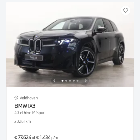
Veldhoven
BMW
iX3
40 eDrive M Sport
2026
1 km
€ 77.624
€ 1.434
of
p/m