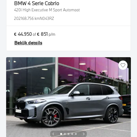
BMW
4 Serie Cabrio
420i High Executive M Sport Automaat
2021
68.756 km
N043RZ
€ 44.950
€ 851
of
p/m
Bekijk details