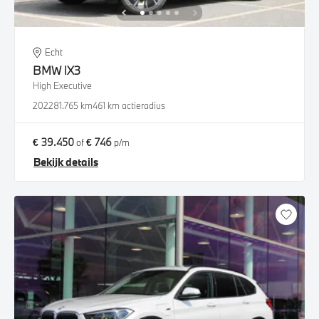
Echt
BMW
iX3
High Executive
2022
81.765 km
461 km actieradius
€ 39.450
€ 746
of
p/m
Bekijk details