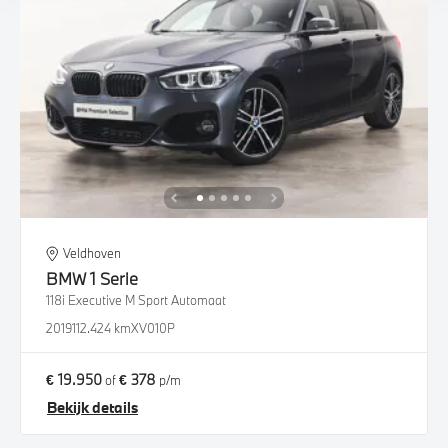
Veldhoven
BMW
1 Serie
118i Executive M Sport Automaat
2019
112.424 km
XV010P
€ 19.950
€ 378
of
p/m
Bekijk details