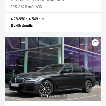
sDrive18i Executive Sport Line Automaat
2022
106.751 km
R149BD
€ 28.950
€ 548
of
p/m
Bekijk details