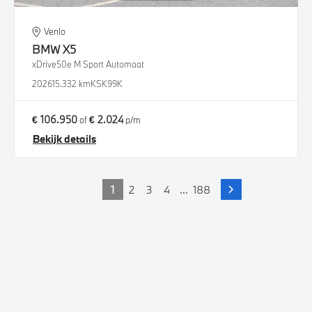
Venlo
BMW
X5
xDrive50e M Sport Automaat
2026
15.332 km
KSK99K
€ 106.950
€ 2.024
of
p/m
Bekijk details
1
2
3
4
...
188