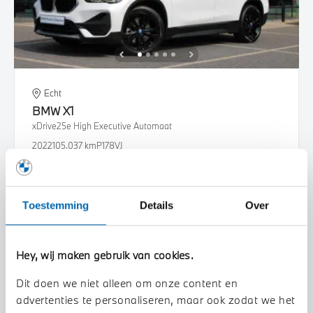
Echt
BMW
X1
xDrive25e High Executive Automaat
2022
105.037 km
P178VJ
€ 26.950
€ 510
of
p/m
Bekijk details
Toestemming
Details
Over
Hey, wij maken gebruik van cookies.
Dit doen we niet alleen om onze content en
advertenties te personaliseren, maar ook zodat we het