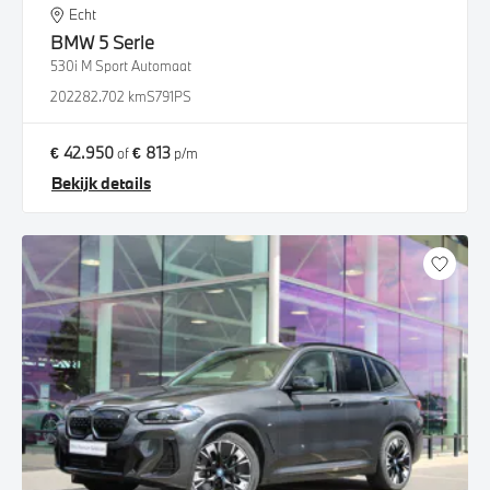
Echt
BMW
5 Serie
530i M Sport Automaat
2022
82.702 km
S791PS
€ 42.950
€ 813
of
p/m
Bekijk details