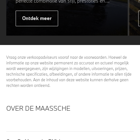
perfecte combinatie van stijl, prestaties en
veiligheid. Of u nu kiest voor een sportieve of
elegante look, onze winterwielen zijn
Ontdek meer
ontworpen om uw rijervaring te optimaliseren,
zelfs in de meest uitdagende
weersomstandigheden. Profiteer nu van
15%
voordeel.
Vraag onze verkoopadviseurs vooraf naar de voorwaarden. Hoewel de
informatie op onze website permanent zo accuraat en actueel mogelijk
wordt weergegeven, zijn wijzigingen in modellen, uitvoeringen, prijzen,
technische specificaties, afbeeldingen, of andere informatie te allen tijde
voorbehouden. Aan de inhoud van deze website kunnen derhalve geen
rechten worden ontleend.
OVER DE MAASSCHE