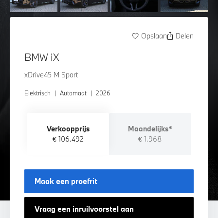
Opslaan
Delen
BMW iX
xDrive45 M Sport
Elektrisch
|
Automaat
|
2026
Verkoopprijs
Maandelijks*
€ 106.492
€ 1.968
Maak een proefrit
Vraag een inruilvoorstel aan