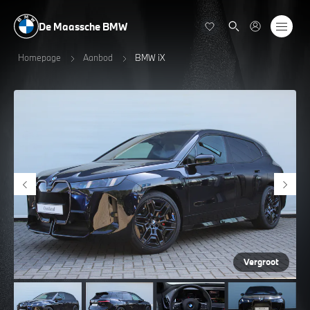
De Maassche BMW
Homepage
Aanbod
BMW iX
Vergroot