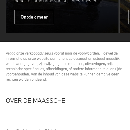
perfecte combinatie van stijl, prestaties en
veiligheid. Of u nu kiest voor een sportieve of
elegante look, onze winterwielen zijn
Ontdek meer
ontworpen om uw rijervaring te optimaliseren,
zelfs in de meest uitdagende
weersomstandigheden. Profiteer nu van
15%
voordeel.
Vraag onze verkoopadviseurs vooraf naar de voorwaarden. Hoewel de
informatie op onze website permanent zo accuraat en actueel mogelijk
wordt weergegeven, zijn wijzigingen in modellen, uitvoeringen, prijzen,
technische specificaties, afbeeldingen, of andere informatie te allen tijde
voorbehouden. Aan de inhoud van deze website kunnen derhalve geen
rechten worden ontleend.
OVER DE MAASSCHE