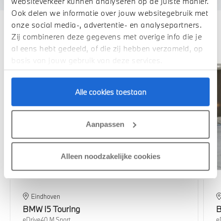
websiteverkeer kunnen analyseren op de juiste manier.
Ook delen we informatie over jouw websitegebruik met
onze social media-, advertentie- en analysepartners.
Deze zijn vergelijkbaar
Zij combineren deze gegevens met overige info die je
al eens hebt gedeeld, of die zij hebben verzameld, op
basis van jouw gebruik van deze services.
1,99% renteactie
Alle cookies toestaan
Aanpassen
Alleen noodzakelijke cookies
Eindhoven
BMW
i5 Touring
eDrive40 M Sport
e