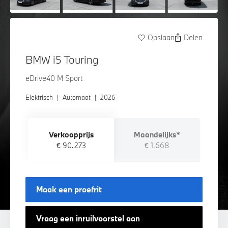
Opslaan
Delen
BMW i5 Touring
eDrive40 M Sport
Elektrisch
|
Automaat
|
2026
Verkoopprijs
Maandelijks*
€ 90.273
€ 1.668
Maak een proefrit
Vraag een inruilvoorstel aan