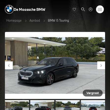
De Maassche BMW
Homepage
Aanbod
BMW i5 Touring
Vergroot