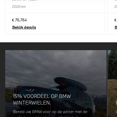
2026
1 km
2
€ 76.764
€
Bekijk details
B
15% VOORDEEL OP BMW
WINTERWIELEN.
Bereid uw BMW voor op de winter met de