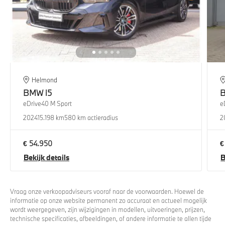
Helmond
BMW
i5
eDrive40 M Sport
e
2024
15.198 km
580 km actieradius
2
€ 54.950
€
Bekijk details
B
Vraag onze verkoopadviseurs vooraf naar de voorwaarden. Hoewel de
informatie op onze website permanent zo accuraat en actueel mogelijk
wordt weergegeven, zijn wijzigingen in modellen, uitvoeringen, prijzen,
technische specificaties, afbeeldingen, of andere informatie te allen tijde