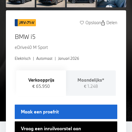
Opslaan
Delen
JRV-71-V
BMW i5
eDrive40 M Sport
Elektrisch
|
Automaat
|
Januari 2026
Verkoopprijs
Maandelijks*
€ 65.950
€ 1.248
Maak een proefrit
Vraag een inruilvoorstel aan