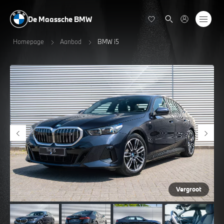
De Maassche BMW
Homepage
Aanbod
BMW i5
Vergroot