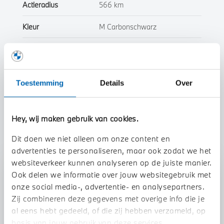
Actieradius
566 km
Kleur
M Carbonschwarz
Interieur
Half leder / alcantara
Btw/Marge
BTW
Toestemming
Details
Over
Toon alle eigenschappen
Hey, wij maken gebruik van cookies.
Dit doen we niet alleen om onze content en
advertenties te personaliseren, maar ook zodat we het
websiteverkeer kunnen analyseren op de juiste manier.
Stap 1 van 3
Ook delen we informatie over jouw websitegebruik met
Uw auto inruilen?
onze social media-, advertentie- en analysepartners.
Zij combineren deze gegevens met overige info die je
al eens hebt gedeeld, of die zij hebben verzameld, op
basis van jouw gebruik van deze services.