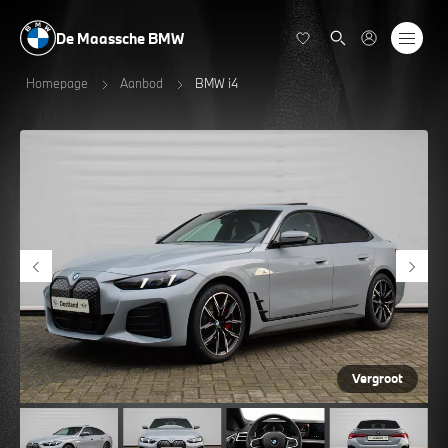
De Maassche BMW
Homepage
Aanbod
BMW i4
Vergroot