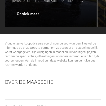
perfecte combinatie van stijl, prestaties en
veiligheid. Of u nu kiest voor een sportieve of
elegante look, onze winterwielen zijn
Ontdek meer
ontworpen om uw rijervaring te optimaliseren,
zelfs in de meest uitdagende
weersomstandigheden. Profiteer nu van
15%
voordeel.
Vraag onze verkoopadviseurs vooraf naar de voorwaarden. Hoewel de
informatie op onze website permanent zo accuraat en actueel mogelijk
wordt weergegeven, zijn wijzigingen in modellen, uitvoeringen, prijzen,
technische specificaties, afbeeldingen, of andere informatie te allen tijde
voorbehouden. Aan de inhoud van deze website kunnen derhalve geen
rechten worden ontleend.
OVER DE MAASSCHE