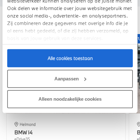
websiteverkeer kunnen analyseren op de juiste manier.
Ook delen we informatie over jouw websitegebruik met
onze social media-, advertentie- en analysepartners.
Deze zijn vergelijkbaar
Zij combineren deze gegevens met overige info die je
al eens hebt gedeeld, of die zij hebben verzameld, op
basis van jouw gebruik van deze services.
1,99% renteactie
1
Alle cookies toestaan
Aanpassen
Alleen noodzakelijke cookies
Helmond
BMW
i4
eDrive35
e