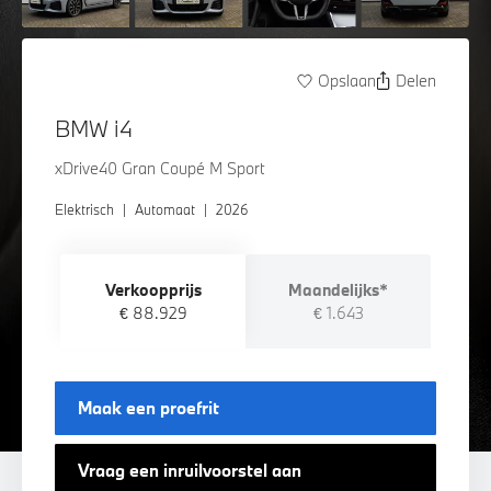
Opslaan
Delen
BMW i4
xDrive40 Gran Coupé M Sport
Elektrisch
|
Automaat
|
2026
Verkoopprijs
Maandelijks*
€ 88.929
€ 1.643
Maak een proefrit
Vraag een inruilvoorstel aan