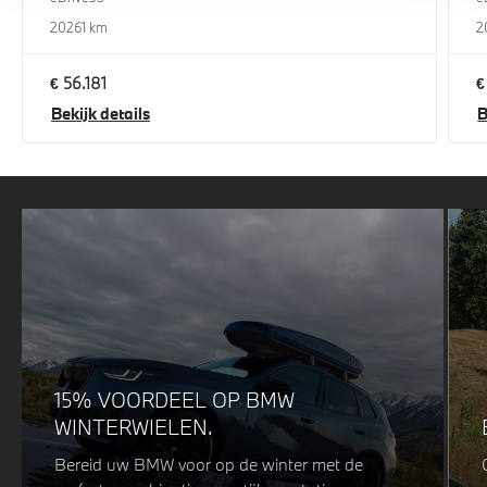
2026
1 km
2
€ 56.181
€
Bekijk details
B
15% VOORDEEL OP BMW
WINTERWIELEN.
Bereid uw BMW voor op de winter met de