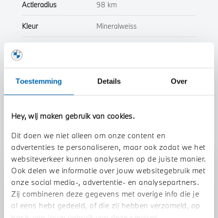
Actieradius
98 km
Kleur
Mineralweiss
Interieur
Half leder / alcantara
Btw/Marge
BTW
Toestemming
Details
Over
Toon alle eigenschappen
Hey, wij maken gebruik van cookies.
Dit doen we niet alleen om onze content en
advertenties te personaliseren, maar ook zodat we het
websiteverkeer kunnen analyseren op de juiste manier.
Stap 1 van 3
Ook delen we informatie over jouw websitegebruik met
Uw auto inruilen?
onze social media-, advertentie- en analysepartners.
Zij combineren deze gegevens met overige info die je
al eens hebt gedeeld, of die zij hebben verzameld, op
basis van jouw gebruik van deze services.