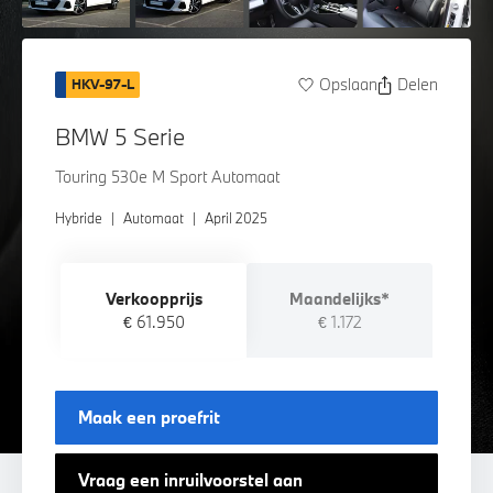
Opslaan
Delen
HKV-97-L
BMW 5 Serie
Touring 530e M Sport Automaat
Hybride
|
Automaat
|
April 2025
Verkoopprijs
Maandelijks*
€ 61.950
€ 1.172
Maak een proefrit
Vraag een inruilvoorstel aan