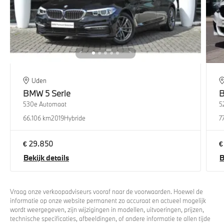
Uden
BMW
5 Serie
530e Automaat
5
66.106 km
2019
Hybride
7
€ 29.850
€
Bekijk details
B
Vraag onze verkoopadviseurs vooraf naar de voorwaarden. Hoewel de
informatie op onze website permanent zo accuraat en actueel mogelijk
wordt weergegeven, zijn wijzigingen in modellen, uitvoeringen, prijzen,
technische specificaties, afbeeldingen, of andere informatie te allen tijde