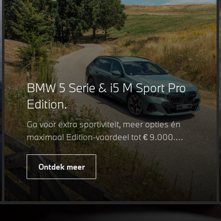
BMW 5 Serie & i5 M Sport Pro
Edition.
Ga voor extra sportiviteit, meer opties én
maximaal Edition-voordeel tot € 9.000.
Fiscaal leverbaar vanaf € 75.347. Met de
BMW 5 Serie & i5 M Sport Pro Edition kiest
Ontdek meer
u voor een rijk uitgeruste uitvoering waarin
juist de details het verschil maken. De
details die ervoor zorgen dat u nog één
keer omkijkt voordat u verder loopt.