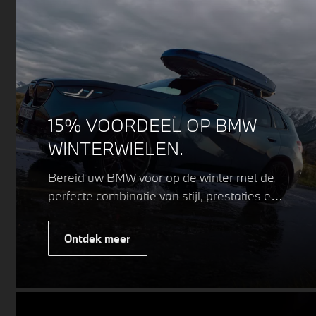
15% VOORDEEL OP BMW
WINTERWIELEN.
Bereid uw BMW voor op de winter met de
perfecte combinatie van stijl, prestaties en
veiligheid. Of u nu kiest voor een sportieve
of elegante look, onze winterwielen zijn
Ontdek meer
ontworpen om uw rijervaring te
optimaliseren, zelfs in de meest
uitdagende weersomstandigheden.
Profiteer nu van
15% voordeel.