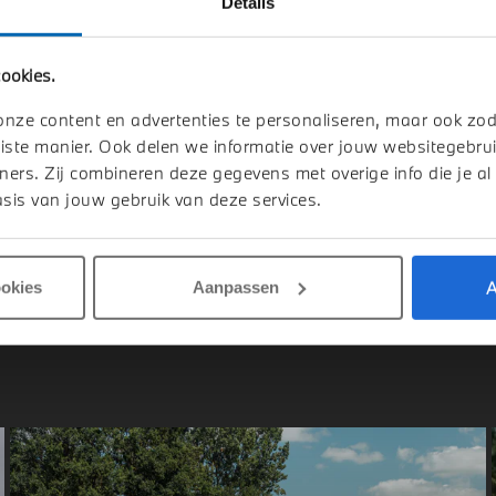
Details
elmond
's-Hertogenbosch
ookies.
W
5 Serie
BMW
5 Serie
M Sport Automaat
530e M Sport Automaat
onze content en advertenties te personaliseren, maar ook zo
026
Hybride
1 km
2026
Hybride
iste manier. Ook delen we informatie over jouw websitegebrui
ners. Zij combineren deze gegevens met overige info die je al
.412
€ 81.017
sis van jouw gebruik van deze services.
jk details
Bekijk details
A
ookies
Aanpassen