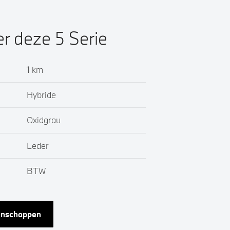
er deze 5 Serie
1 km
Hybride
Oxidgrau
Leder
BTW
genschappen