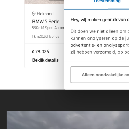
Toestemming
Helmond
H
Hey, wij maken gebruik van c
BMW
5 Serie
BM
530e M Sport Automaat
530e 
Dit doen we niet alleen om 
1 km
2026
Hybride
1 km
2
kunnen analyseren op de ju
advertentie- en analysepart
€ 78.026
€ 79
zij hebben verzameld, op ba
Bekijk details
Beki
Alleen noodzakelijke c