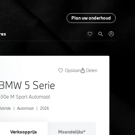
Plan uw onderhoud
res
Opslaan
Delen
BMW 5 Serie
530e M Sport Automaat
ybride
|
Automaat
|
2026
Verkoopprijs
Maandelijks*