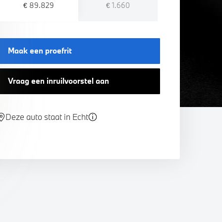
€ 89.829
€ 1.660
Maak een proefrit
Vraag een inruilvoorstel aan
Deze auto staat in Echt