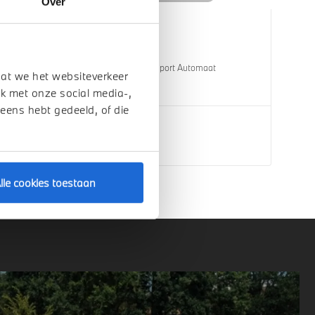
Over
Venlo
BMW
5 Serie
Touring 530e M Sport Automaat
dat we het websiteverkeer
1 km
2026
Hybride
k met onze social media-,
 eens hebt gedeeld, of die
€ 82.195
Bekijk details
lle cookies toestaan