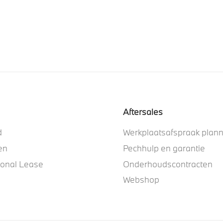
Aftersales
d
Werkplaatsafspraak plan
en
Pechhulp en garantie
ional Lease
Onderhoudscontracten
Webshop