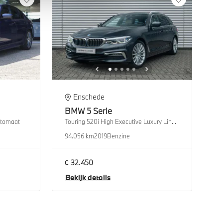
Enschede
BMW
5 Serie
utomaat
Touring 520i High Executive Luxury Line Automaat
94.056 km
2019
Benzine
€ 32.450
Bekijk details