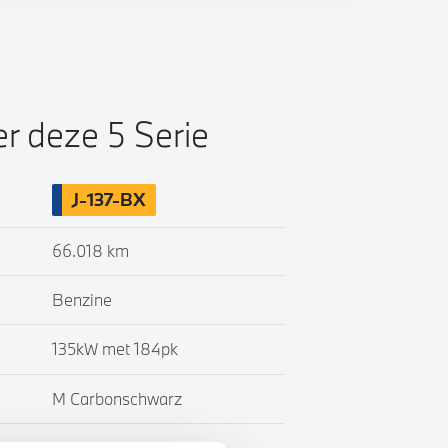
er deze 5 Serie
J-137-BX
66.018 km
Benzine
135kW met 184pk
M Carbonschwarz
Leder