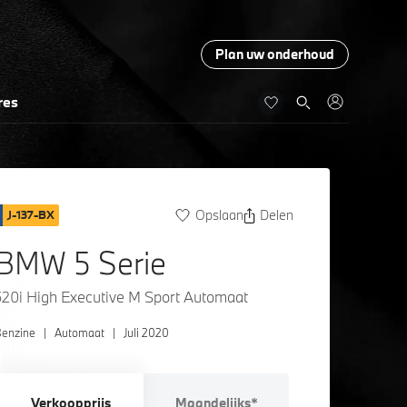
Plan uw onderhoud
res
Opslaan
Delen
J-137-BX
BMW 5 Serie
520i High Executive M Sport Automaat
enzine
|
Automaat
|
Juli 2020
Verkoopprijs
Maandelijks*