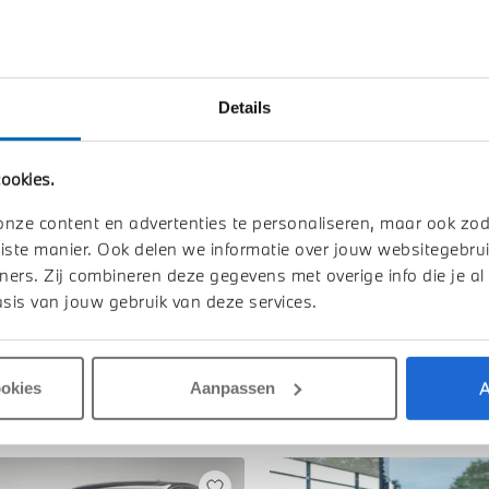
Btw/Marge
Details
Toon alle ei
ookies.
onze content en advertenties te personaliseren, maar ook zo
iste manier. Ook delen we informatie over jouw websitegebrui
ners. Zij combineren deze gegevens met overige info die je al
sis van jouw gebruik van deze services.
A
ookies
Aanpassen