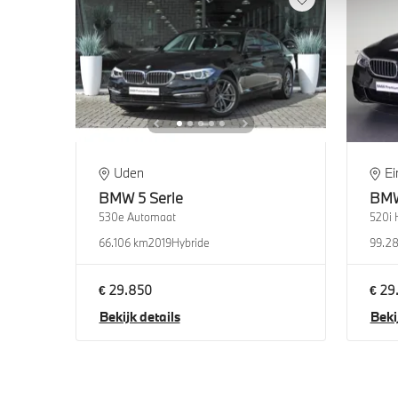
Uden
E
BMW
5 Serie
BM
530e Automaat
520i 
66.106 km
2019
Hybride
99.2
€ 29.850
€ 29
Bekijk details
Beki