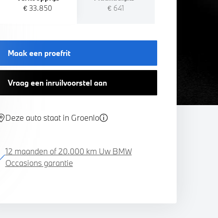
€ 33.850
€ 641
Maak een proefrit
Vraag een inruilvoorstel aan
Deze auto staat in Groenlo
12 maanden of 20.000 km Uw BMW
Occasions garantie