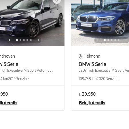
indhoven
Helmond
W
5 Serie
BMW
5 Serie
High Executive M Sport Automaat
520i High Executive M Sport A
84 km
2019
Benzine
109.758 km
2020
Benzine
.950
€ 29.950
jk details
Bekijk details