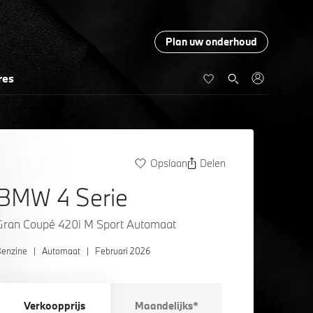
Plan uw onderhoud
res
Opslaan
Delen
BMW 4 Serie
Gran Coupé 420i M Sport Automaat
enzine
|
Automaat
|
Februari 2026
Verkoopprijs
Maandelijks*