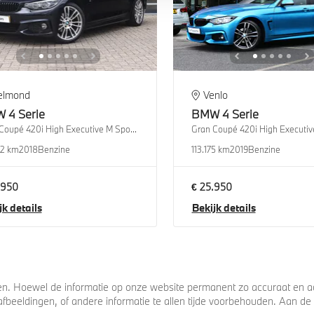
elmond
Venlo
W
4 Serie
BMW
4 Serie
Gran Coupé 420i High Executive M Sport Automaat
82 km
2018
Benzine
113.175 km
2019
Benzine
.950
€ 25.950
jk details
Bekijk details
. Hoewel de informatie op onze website permanent zo accuraat en act
s, afbeeldingen, of andere informatie te allen tijde voorbehouden. Aan