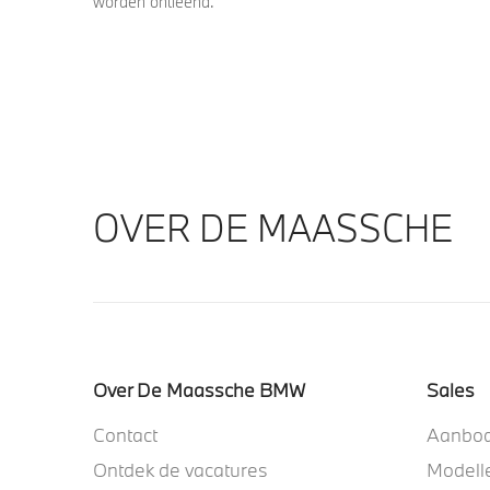
worden ontleend.
OVER DE MAASSCHE
Over De Maassche BMW
Sales
Contact
Aanbo
Ontdek de vacatures
Modell