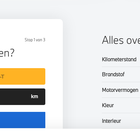
Alles ov
Stap 1 van 3
len?
Kilometerstand
Brandstof
Motorvermogen
Kleur
Interieur
Btw/Marge