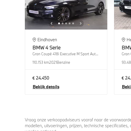
Eindhoven
H
BMW
4 Serie
BM
Gran Coupé 418i Executive M Sport Automaat
110.153 km
2021
Benzine
93.4
€ 24.450
€ 24
Bekijk details
Beki
Vraag onze verkoopadviseurs vooraf naar de voorwaarden
modellen, uitvoeringen, prijzen, technische specificatie