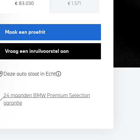
€ 83.030
€ 1.571
Maak een proefrit
Vraag een inruilvoorstel aan
Deze auto staat in Echt
24 maanden BMW Premium Selection
garantie