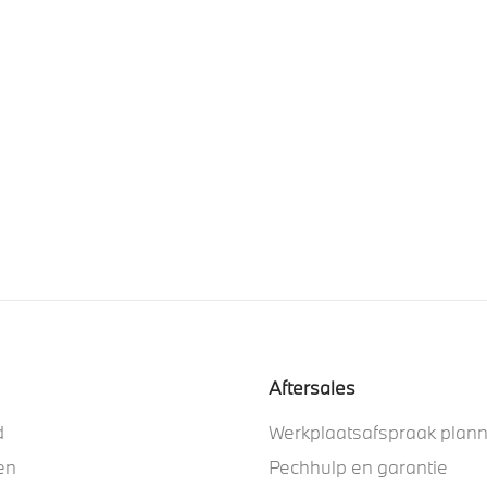
Aftersales
d
Werkplaatsafspraak plan
en
Pechhulp en garantie