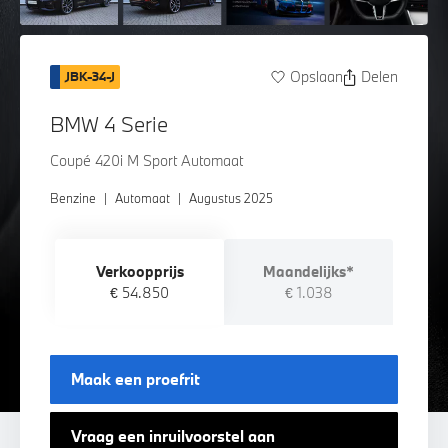
Opslaan
Delen
JBK-34-J
BMW 4 Serie
Coupé 420i M Sport Automaat
Benzine
|
Automaat
|
Augustus 2025
Verkoopprijs
Maandelijks*
€ 54.850
€ 1.038
Maak een proefrit
Vraag een inruilvoorstel aan