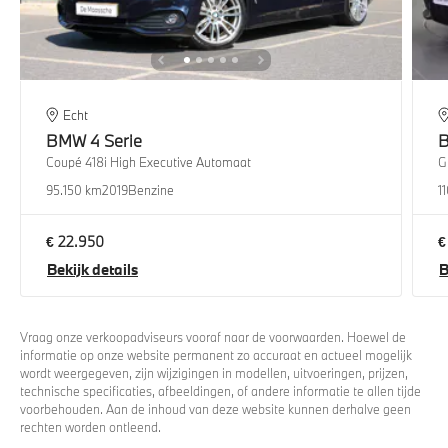
Echt
BMW
4 Serie
Coupé 418i High Executive Automaat
G
95.150 km
2019
Benzine
1
€ 22.950
€
Bekijk details
B
Vraag onze verkoopadviseurs vooraf naar de voorwaarden. Hoewel de
informatie op onze website permanent zo accuraat en actueel mogelijk
wordt weergegeven, zijn wijzigingen in modellen, uitvoeringen, prijzen,
technische specificaties, afbeeldingen, of andere informatie te allen tijde
voorbehouden. Aan de inhoud van deze website kunnen derhalve geen
rechten worden ontleend.