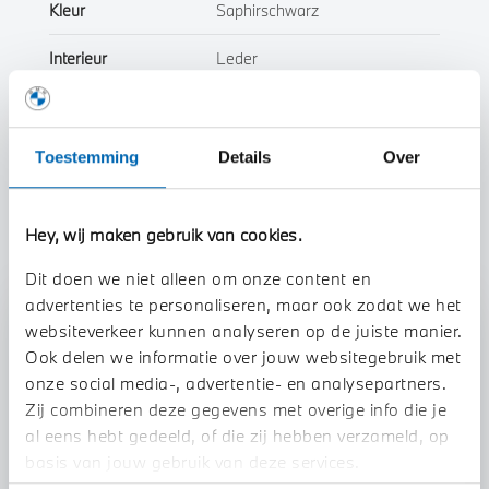
Kleur
Saphirschwarz
Interieur
Leder
Btw/Marge
BTW
Toestemming
Details
Over
Toon alle eigenschappen
Hey, wij maken gebruik van cookies.
Dit doen we niet alleen om onze content en
advertenties te personaliseren, maar ook zodat we het
Stap 1 van 3
websiteverkeer kunnen analyseren op de juiste manier.
Uw auto inruilen?
Ook delen we informatie over jouw websitegebruik met
onze social media-, advertentie- en analysepartners.
Zij combineren deze gegevens met overige info die je
al eens hebt gedeeld, of die zij hebben verzameld, op
basis van jouw gebruik van deze services.