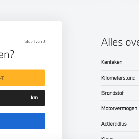
Alles ov
Stap 1 van 3
len?
Kenteken
Kilometerstand
Brandstof
Motorvermogen
Actieradius
Kleur