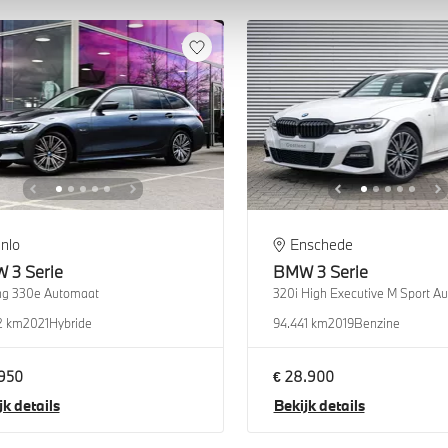
nlo
Enschede
W
3 Serie
BMW
3 Serie
ng 330e Automaat
320i High Executive M Sport A
2 km
2021
Hybride
94.441 km
2019
Benzine
.950
€ 28.900
jk details
Bekijk details