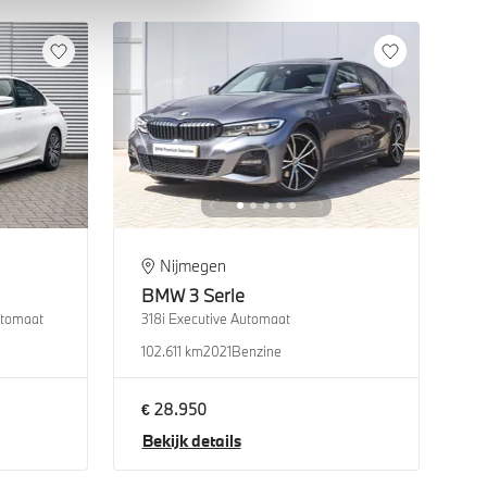
Nijmegen
BMW
3 Serie
utomaat
318i Executive Automaat
102.611 km
2021
Benzine
€ 28.950
Bekijk details