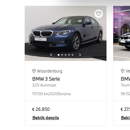
Waardenburg
Ve
BMW
3 Serie
BM
320i Automaat
Touri
117.593 km
2020
Benzine
99.13
€ 26.850
€ 27
Bekijk details
Beki