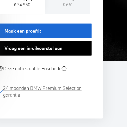
€ 34.950
€ 661
Maak een proefrit
Vraag een inruilvoorstel aan
Deze auto staat in Enschede
24 maanden BMW Premium Selection
garantie