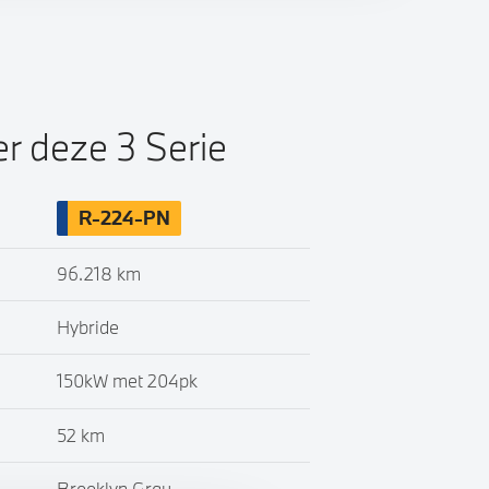
er deze 3 Serie
R-224-PN
96.218 km
Hybride
150kW met 204pk
52 km
Brooklyn Grau