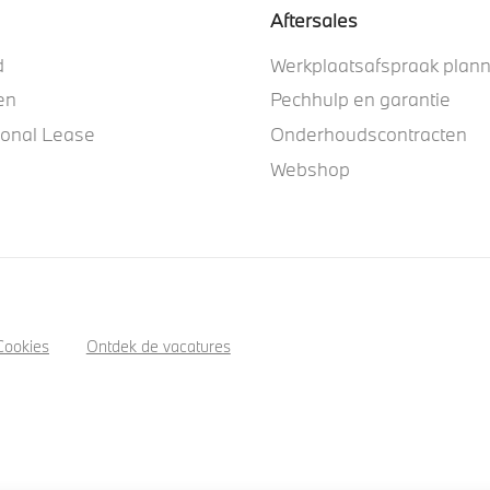
Aftersales
d
Werkplaatsafspraak plan
en
Pechhulp en garantie
ional Lease
Onderhoudscontracten
Webshop
Cookies
Ontdek de vacatures