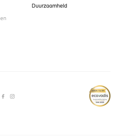
Duurzaamheid
nen