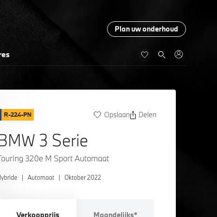
Plan uw onderhoud
res
Opslaan
Delen
R-224-PN
BMW 3 Serie
Touring 320e M Sport Automaat
ybride
|
Automaat
|
Oktober 2022
Verkoopprijs
Maandelijks*