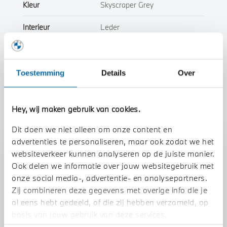
Kleur
Skyscraper Grey
Interieur
Leder
Btw/Marge
BTW
Toestemming
Details
Over
Toon alle eigenschappen
Hey, wij maken gebruik van cookies.
Dit doen we niet alleen om onze content en
advertenties te personaliseren, maar ook zodat we het
Stap 1 van 3
websiteverkeer kunnen analyseren op de juiste manier.
Uw auto inruilen?
Ook delen we informatie over jouw websitegebruik met
onze social media-, advertentie- en analysepartners.
Zij combineren deze gegevens met overige info die je
al eens hebt gedeeld, of die zij hebben verzameld, op
basis van jouw gebruik van deze services.