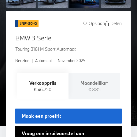
Opslaan
Delen
JNP-30-G
BMW 3 Serie
Touring 318i M Sport Automaat
Benzine
|
Automaat
|
November 2025
Verkoopprijs
Maandelijks*
€ 46.750
€ 885
Maak een proefrit
Vraag een inruilvoorstel aan