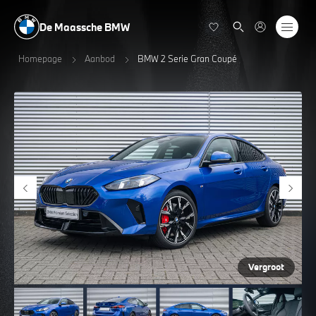
De Maassche BMW
Homepage
Aanbod
BMW 2 Serie Gran Coupé
Vergroot