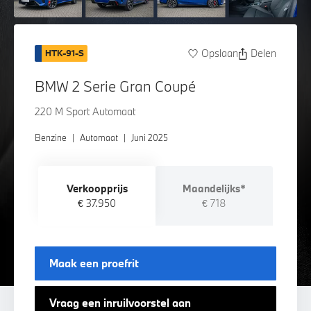
Opslaan
Delen
HTK-91-S
BMW 2 Serie Gran Coupé
220 M Sport Automaat
Benzine
|
Automaat
|
Juni 2025
Verkoopprijs
Maandelijks*
€ 37.950
€ 718
Maak een proefrit
Vraag een inruilvoorstel aan