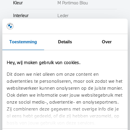
Kleur
M Portimao Blau
Interieur
Leder
Btw/Marge
BTW
Toestemming
Details
Over
Toon alle eigenschappen
Hey, wij maken gebruik van cookies.
Dit doen we niet alleen om onze content en
advertenties te personaliseren, maar ook zodat we het
Stap 1 van 3
websiteverkeer kunnen analyseren op de juiste manier.
Uw auto inruilen?
Ook delen we informatie over jouw websitegebruik met
onze social media-, advertentie- en analysepartners.
Zij combineren deze gegevens met overige info die je
al eens hebt gedeeld, of die zij hebben verzameld, op
basis van jouw gebruik van deze services.