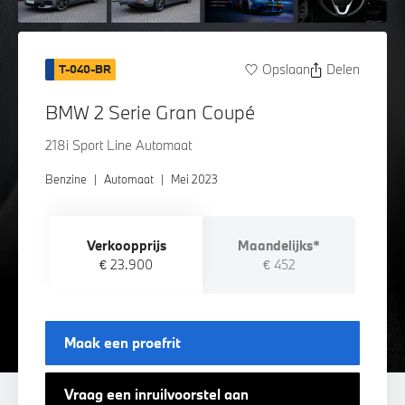
Opslaan
Delen
T-040-BR
BMW 2 Serie Gran Coupé
218i Sport Line Automaat
Benzine
|
Automaat
|
Mei 2023
Verkoopprijs
Maandelijks*
€ 23.900
€ 452
Maak een proefrit
Vraag een inruilvoorstel aan