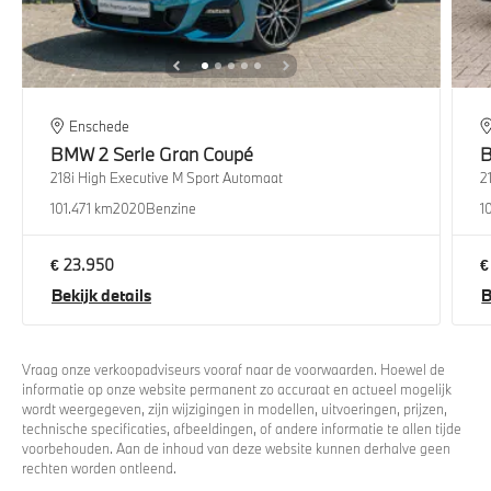
Enschede
BMW
2 Serie Gran Coupé
218i High Executive M Sport Automaat
2
101.471 km
2020
Benzine
1
€ 23.950
€
Bekijk details
B
Vraag onze verkoopadviseurs vooraf naar de voorwaarden. Hoewel de
informatie op onze website permanent zo accuraat en actueel mogelijk
wordt weergegeven, zijn wijzigingen in modellen, uitvoeringen, prijzen,
technische specificaties, afbeeldingen, of andere informatie te allen tijde
voorbehouden. Aan de inhoud van deze website kunnen derhalve geen
rechten worden ontleend.