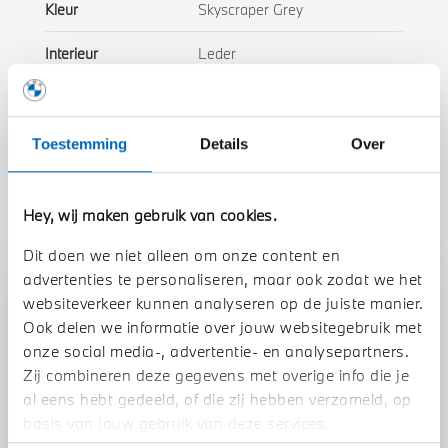
Kleur
Skyscraper Grey
Interieur
Leder
Btw/Marge
BTW
Toestemming
Details
Over
Toon alle eigenschappen
Hey, wij maken gebruik van cookies.
Dit doen we niet alleen om onze content en
advertenties te personaliseren, maar ook zodat we het
Stap 1 van 3
websiteverkeer kunnen analyseren op de juiste manier.
Uw auto inruilen?
Ook delen we informatie over jouw websitegebruik met
onze social media-, advertentie- en analysepartners.
Zij combineren deze gegevens met overige info die je
al eens hebt gedeeld, of die zij hebben verzameld, op
basis van jouw gebruik van deze services.