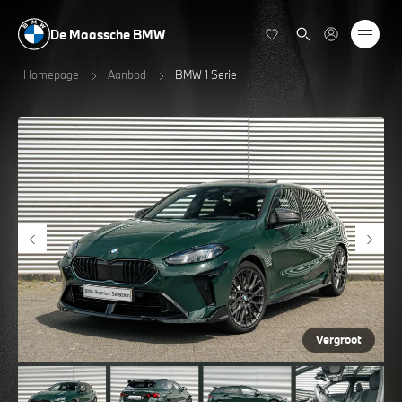
De Maassche BMW
Homepage
Aanbod
BMW 1 Serie
Vergroot