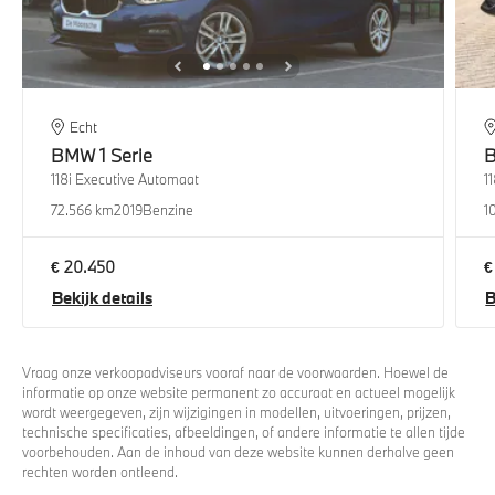
Echt
BMW
1 Serie
118i Executive Automaat
1
72.566 km
2019
Benzine
1
€ 20.450
€
Bekijk details
B
Vraag onze verkoopadviseurs vooraf naar de voorwaarden. Hoewel de
informatie op onze website permanent zo accuraat en actueel mogelijk
wordt weergegeven, zijn wijzigingen in modellen, uitvoeringen, prijzen,
technische specificaties, afbeeldingen, of andere informatie te allen tijde
voorbehouden. Aan de inhoud van deze website kunnen derhalve geen
rechten worden ontleend.