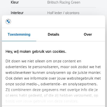
Kleur
Britisch Racing Green
Interieur
Half leder / alcantara
Btw/Marge
BTW
Toestemming
Details
Over
Toon alle eigenschappen
Hey, wij maken gebruik van cookies.
Dit doen we niet alleen om onze content en
advertenties te personaliseren, maar ook zodat we het
Stap 1 van 3
websiteverkeer kunnen analyseren op de juiste manier.
Uw auto inruilen?
Ook delen we informatie over jouw websitegebruik met
onze social media-, advertentie- en analysepartners.
Zij combineren deze gegevens met overige info die je
al eens hebt gedeeld, of die zij hebben verzameld, op
basis van jouw gebruik van deze services.