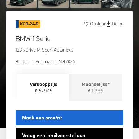
Opslaan
Delen
KGR-24-D
BMW 1 Serie
123 xDrive M Sport Automaat
Benzine
|
Automaat
|
Mei 2026
Verkoopprijs
Maandelijks*
€ 67.946
€ 1.286
Maak een proefrit
Vraag een inruilvoorstel aan