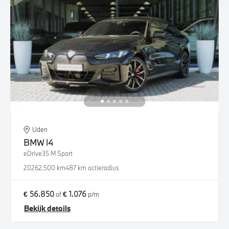
Uden
BMW
i4
eDrive35 M Sport
2026
2.500 km
487 km actieradius
€ 56.850
€ 1.076
of
p/m
Bekijk details