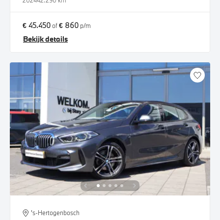
2024
42.290 km
€ 45.450
€ 860
of
p/m
Bekijk details
's-Hertogenbosch