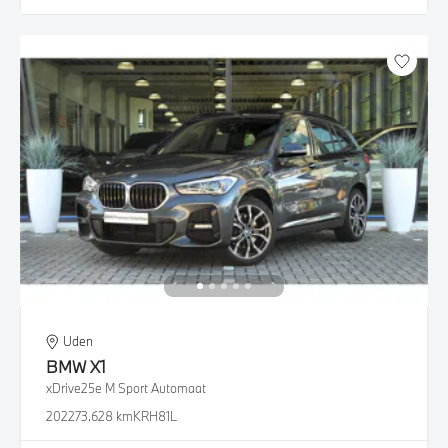
Uden
BMW
X1
xDrive25e M Sport Automaat
2022
73.628 km
KRH81L