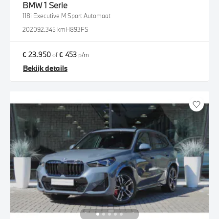
BMW
1 Serie
118i Executive M Sport Automaat
2020
92.345 km
H893FS
€ 23.950
€ 453
of
p/m
Bekijk details