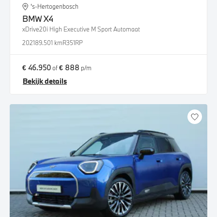
's-Hertogenbosch
BMW
X4
xDrive20i High Executive M Sport Automaat
2021
89.501 km
R351RP
€ 46.950
€ 888
of
p/m
Bekijk details