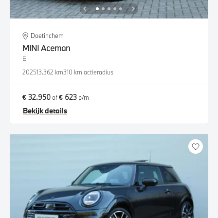
Doetinchem
MINI
Aceman
E
2025
13.362 km
310 km actieradius
€ 32.950
€ 623
of
p/m
Bekijk details