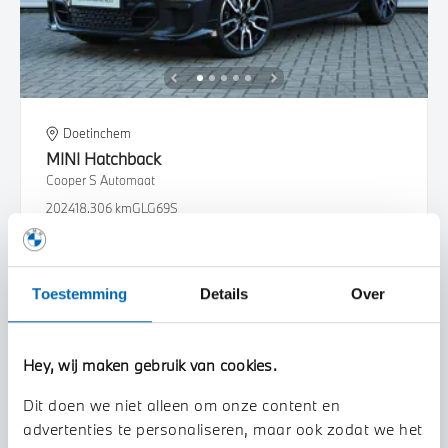
Doetinchem
MINI
Hatchback
Cooper S Automaat
2024
18.306 km
GLG69S
€ 36.950
€ 699
of
p/m
Bekijk details
Toestemming
Details
Over
Hey, wij maken gebruik van cookies.
Dit doen we niet alleen om onze content en
advertenties te personaliseren, maar ook zodat we het