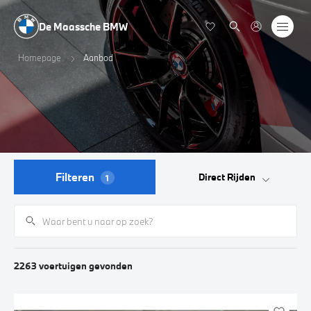
De Maassche BMW
Homepage
Aanbod
Filteren
Direct Rijden
1
2263
voertuigen
gevonden