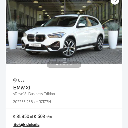
Uden
BMW
X1
sDrive18i Business Edition
2022
55.258 km
R717BH
€ 31.850
€ 603
of
p/m
Bekijk details