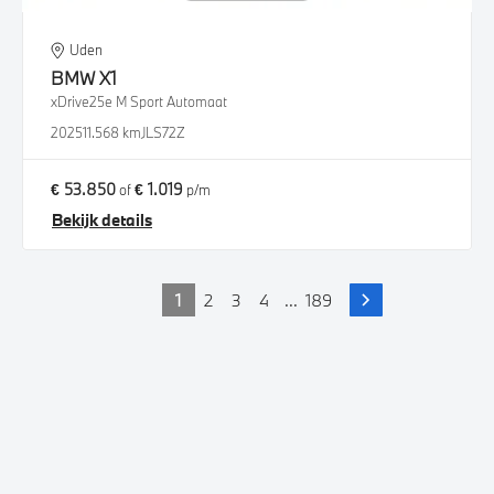
Uden
BMW
X1
xDrive25e M Sport Automaat
2025
11.568 km
JLS72Z
€ 53.850
€ 1.019
of
p/m
Bekijk details
1
2
3
4
...
189