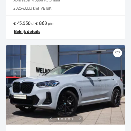
xDrive25e M Sport Automaat
2025
43.133 km
HVB18K
€ 45.950
€ 869
of
p/m
Bekijk details