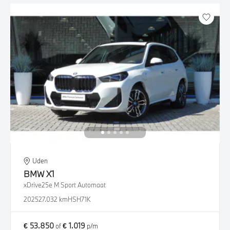
Uden
BMW
X1
xDrive25e M Sport Automaat
2025
27.032 km
HSH71K
€ 53.850
€ 1.019
of
p/m