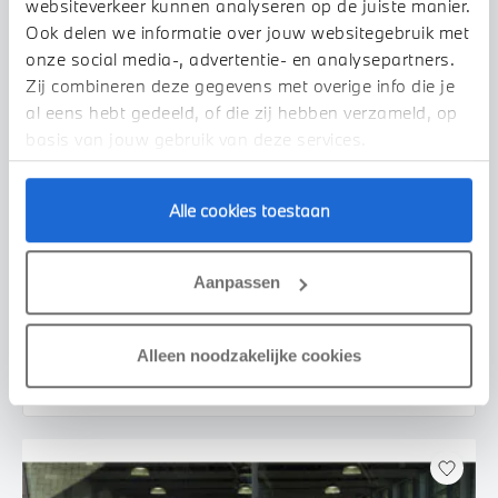
websiteverkeer kunnen analyseren op de juiste manier.
Ook delen we informatie over jouw websitegebruik met
onze social media-, advertentie- en analysepartners.
Zij combineren deze gegevens met overige info die je
al eens hebt gedeeld, of die zij hebben verzameld, op
basis van jouw gebruik van deze services.
Alle cookies toestaan
Uden
BMW
iX2
xDrive30 M Sport
Aanpassen
2026
2.500 km
455 km actieradius
€ 69.950
€ 1.324
Alleen noodzakelijke cookies
of
p/m
Bekijk details