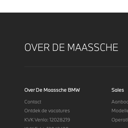
OVER DE MAASSCHE
Over De Maassche BMW
Sales
Contact
Aanbo
Ontdek de vacatures
Modell
KVK Venlo: 12028219
Operat