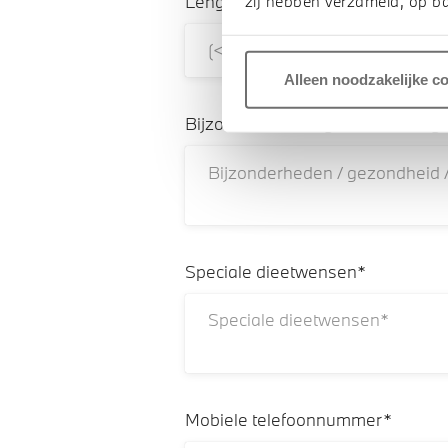
Lengte (in meters)*
zij hebben verzameld, op ba
Alleen noodzakelijke c
Bijzonderheden / gezondheid / ge
Speciale dieetwensen*
Mobiele telefoonnummer*