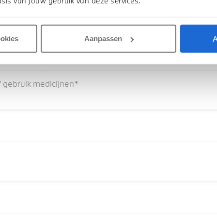
Gewicht (in kg)*
sis van jouw gebruik van deze services.
A
ookies
Aanpassen
bruik medicijnen*