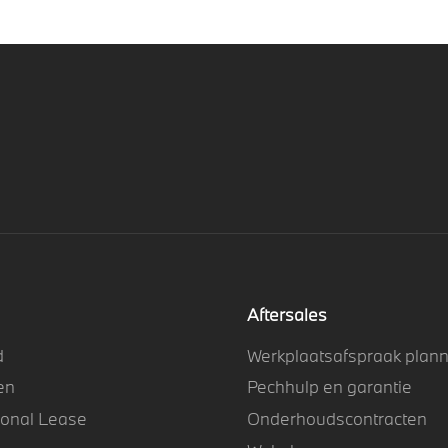
Aftersales
d
Werkplaatsafspraak plan
en
Pechhulp en garantie
ional Lease
Onderhoudscontracten